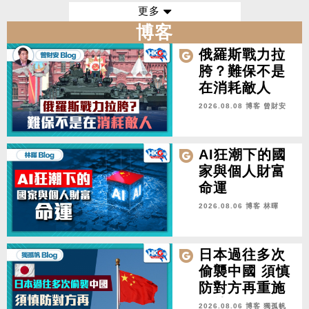
案》
更多
博客
俄羅斯戰力拉
胯？難保不是
在消耗敵人
2026.08.08 博客
曾財安
AI狂潮下的國
家與個人財富
命運
2026.08.06 博客
林暉
日本過往多次
偷襲中國 須慎
防對方再重施
故技
2026.08.06 博客
獨孤帆