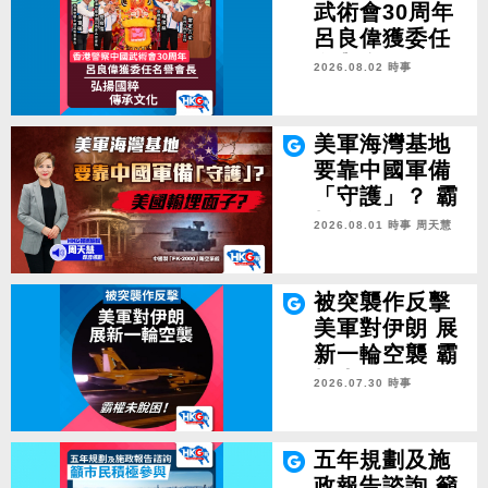
武術會30周年
呂良偉獲委任
名譽會長 弘揚
2026.08.02 時事
國粹 傳承文化
美軍海灣基地
要靠中國軍備
「守護」？ 霸
權輸埋面子？
2026.08.01 時事
周天慧
被突襲作反擊
美軍對伊朗 展
新一輪空襲 霸
權未脫困！
2026.07.30 時事
五年規劃及施
政報告諮詢 籲