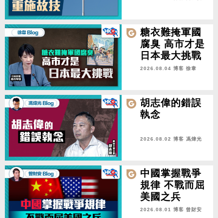
糖衣難掩軍國
腐臭 高市才是
日本最大挑戰
2026.08.04 博客
徐韋
胡志偉的錯誤
執念
2026.08.02 博客
馮煒光
中國掌握戰爭
規律 不戰而屈
美國之兵
2026.08.01 博客
曾財安