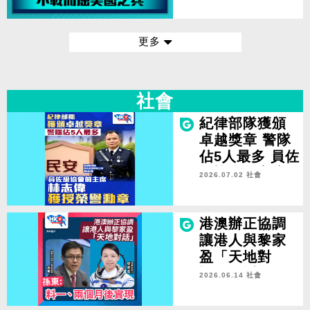
更多
社會
紀律部隊獲頒
卓越獎章 警隊
佔5人最多 員佐
級協會前主席
2026.07.02 社會
林志偉獲授榮
譽勳章
港澳辦正協調
讓港人與黎家
盈「天地對
話」 孫東：預
2026.06.14 社會
計一、兩個月
後實現