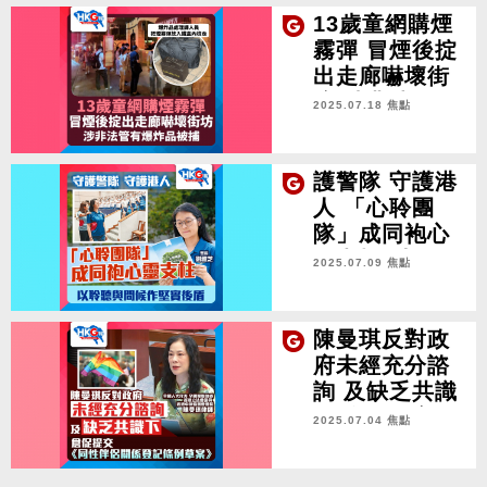
13歲童網購煙
霧彈 冒煙後掟
出走廊嚇壞街
坊 涉非法管有
2025.07.18 焦點
爆炸品被捕
護警隊 守護港
人 「心聆團
隊」成同袍心
靈支柱 以聆聽
2025.07.09 焦點
與問候作堅實
後盾
陳曼琪反對政
府未經充分諮
詢 及缺乏共識
下 倉促提交
2025.07.04 焦點
《同性伴侶關
係登記條例草