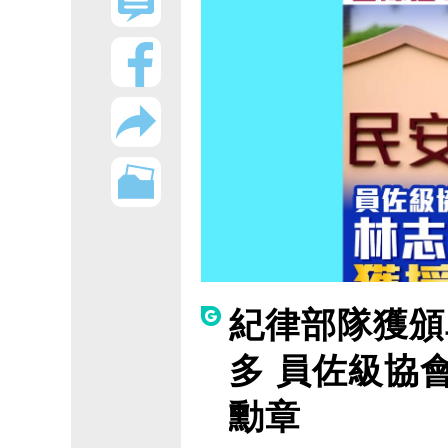
紀律部隊獲頒
多 員佐級協
勳章