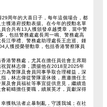
歸29周年的大喜日子，每年這個場合，都
人士獲港府授勳表揚。在今年的授勳名單
員合共有13人獲頒發卓越獎章，當中警
最多，包括警務處處長周一鳴、警務處高
處長江學禮、警務處助理處長王忠巡、鍾
04人獲授榮譽勳章，包括香港警察隊員
務香港警務處，尤其在擔任員佐會主席期
賀林志偉，讚揚他在2018至2025年
致力為警隊及會員同事爭取合理權益，深
又指，林志偉從警隊退休後，應邀擔任主
發展及會員福祉等事宜提供意見，繼續造
社會範疇擔任要職，續展英才，貢獻深得
，幸獲執法者止暴制亂，守護我城；在社