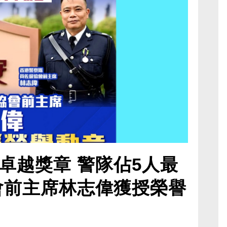
卓越獎章 警隊佔5人最
會前主席林志偉獲授榮譽