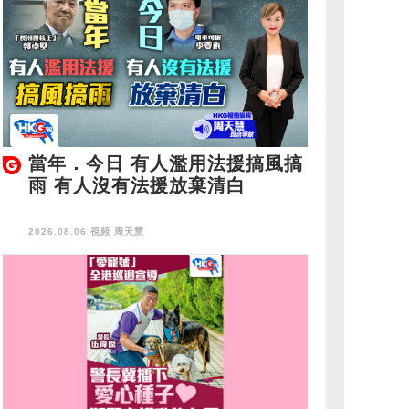
當年．今日 有人濫用法援搞風搞
雨 有人沒有法援放棄清白
2026.08.06 視頻
周天慧