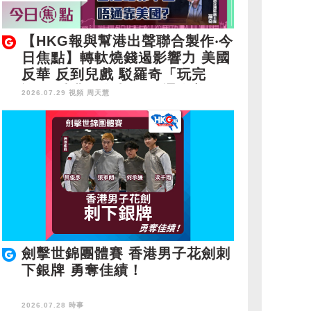
【HKG報與幫港出聲聯合製作‧今
日焦點】轉軚燒錢遏影響力 美國
反華 反到兒戲 駁羅奇「玩完
論」 香港唔靠中國 唔通靠美
2026.07.29 視頻
周天慧
國？
劍擊世錦團體賽 香港男子花劍刺
下銀牌 勇奪佳績！
2026.07.28 時事