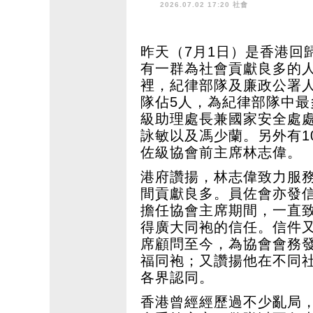
2026.07.02 17:20 社會
昨天（7月1日）是香港回
有一群為社會貢獻良多的
裡，紀律部隊及廉政公署人
隊佔5人，為紀律部隊中
級助理處長兼國家安全處
詠敏以及馮少蘭。另外有1
佐級協會前主席林志偉。
港府讚揚，林志偉致力服
間貢獻良多。員佐會亦發信祝
擔任協會主席期間，一直
得廣大同袍的信任。信件
席顧問至今，為協會會務
福同袍；又讚揚他在不同
各界認同。
香港曾經經歷過不少亂局