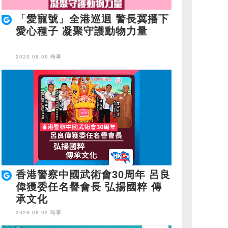
「愛寵號」全港巡迴 警長冀播下
愛心種子 凝聚守護動物力量
2026.08.06 時事
香港警察中國武術會30周年 呂良
偉獲委任名譽會長 弘揚國粹 傳
承文化
2026.08.02 時事