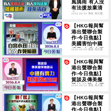
風搞雨 有人沒
有法援放棄清
白
2026.08.06 博客 周天慧
【HKG報與幫
港出聲聯合製
作‧今日焦點】
美國害怕中國
瓜子 白宮小丑
2026.08.05 博客 周天慧
共治 陷入作死
輪迴
【HKG報與幫
港出聲聯合製
作‧今日焦點】
貿談及傳美擬
爭地啟示 中國
2026.08.04 博客 周天慧
有實力 劃紅線
訂規則
【HKG報與幫
港出聲聯合製
作‧今日焦點】