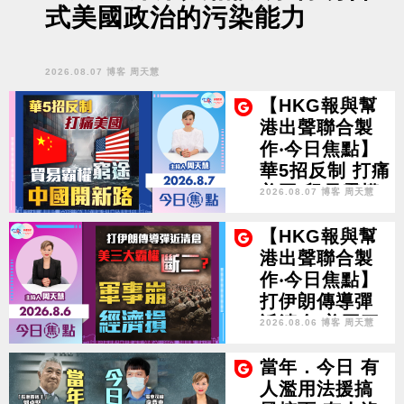
式美國政治的污染能力
2026.08.07 博客 周天慧
【HKG報與幫
港出聲聯合製
作‧今日焦點】
華5招反制 打痛
美國 貿易霸權
2026.08.07 博客 周天慧
窮途 中國開新
路
【HKG報與幫
港出聲聯合製
作‧今日焦點】
打伊朗傳導彈
近清倉 美國三
2026.08.06 博客 周天慧
大霸權斷二？
軍事崩 經濟損
當年．今日 有
人濫用法援搞