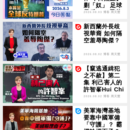
剿「奴」 足球
界反FIFA恩芬
2026.08.03 博客 周天慧
天奴 本質是全
球反特朗普
新西蘭外長歧
視華裔 如何隔
空羞辱陶傑？
2026.08.02 博客 周天慧
【竄逃通緝犯
之不赦】第二
集 利己害人的
許智峯Hui Chi
-fung, Ted: S
2026.08.02 博客 周天慧
elf-Interest C
omes at Othe
美軍海灣基地
rs' Expense
要靠中國軍備
「守護」？ 霸