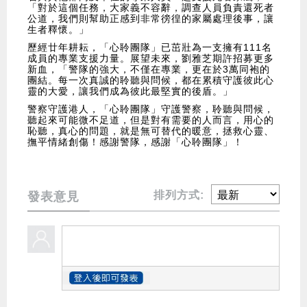
「對於這個任務，大家義不容辭，調查人員負責還死者
公道，我們則幫助正感到非常徬徨的家屬處理後事，讓
生者釋懷。」
歷經廿年耕耘，「心聆團隊」已茁壯為一支擁有111名
成員的專業支援力量。展望未來，劉雅芝期許招募更多
新血，「警隊的強大，不僅在專業，更在於3萬同袍的
團結。每一次真誠的聆聽與問候，都在累積守護彼此心
靈的大愛，讓我們成為彼此最堅實的後盾。」
警察守護港人，「心聆團隊」守護警察，聆聽與問候，
聽起來可能微不足道，但是對有需要的人而言，用心的
恥聽，真心的問題，就是無可替代的暖意，拯救心靈、
撫平情緒創傷！感謝警隊，感謝「心聆團隊」！
排列方式:
發表意見