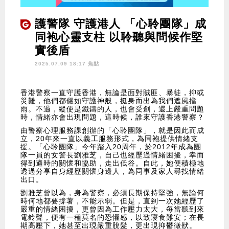
護警隊 守護港人 「心聆團隊」成
同袍心靈支柱 以聆聽與問候作堅
實後盾
2025.07.09 18:17 焦點
香港警察一直守護香港，無論是面對賊匪、暴徒，抑或
災難，他們都儼如守護神般，挺身而出為我們遮風擋
雨。不過，縱使是鐵鑄的人，也會受創，還上嚴重問題
時，情緒亦會出現問題，這時候，誰來守護香港警察？
由警察心理服務課創辦的「心聆團隊」，就是因此而成
立，20年來一直以義工服務形式，為同袍提供情緒支
援。「心聆團隊」今年踏入20周年，於2012年成為團
隊一員的女警長劉雅芝，自己也經歷過情緒困擾，幸而
得到適時的關懷和協助，走出低谷。自此，她便積極地
透過分享自身經歷關懷身邊人，為同事及家人尋找情緒
出口。
劉雅芝曾以為，身為警察，必須長期保持堅強，無論何
時何地都要撐著，不能示弱。但是，直到一次她經歷了
嚴重的情緒困擾，更曾因為工作壓力太大，每當聽到來
電鈴聲，便有一種莫名的恐懼感，以致寢食難安；在長
期高壓下，她甚至出現嚴重脫髮，更出現抑鬱徵狀。