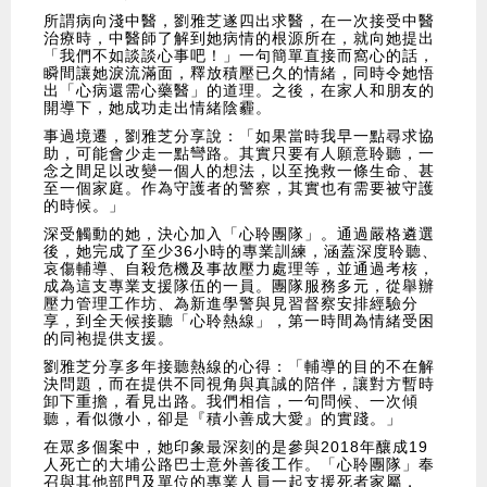
所謂病向淺中醫，劉雅芝遂四出求醫，在一次接受中醫
治療時，中醫師了解到她病情的根源所在，就向她提出
「我們不如談談心事吧！」一句簡單直接而窩心的話，
瞬間讓她淚流滿面，釋放積壓已久的情緒，同時令她悟
出「心病還需心藥醫」的道理。之後，在家人和朋友的
開導下，她成功走出情緒陰霾。
事過境遷，劉雅芝分享說：「如果當時我早一點尋求協
助，可能會少走一點彎路。其實只要有人願意聆聽，一
念之間足以改變一個人的想法，以至挽救一條生命、甚
至一個家庭。作為守護者的警察，其實也有需要被守護
的時候。」
深受觸動的她，決心加入「心聆團隊」。通過嚴格遴選
後，她完成了至少36小時的專業訓練，涵蓋深度聆聽、
哀傷輔導、自殺危機及事故壓力處理等，並通過考核，
成為這支專業支援隊伍的一員。團隊服務多元，從舉辦
壓力管理工作坊、為新進學警與見習督察安排經驗分
享，到全天候接聽「心聆熱線」，第一時間為情緒受困
的同袍提供支援。
劉雅芝分享多年接聽熱線的心得：「輔導的目的不在解
決問題，而在提供不同視角與真誠的陪伴，讓對方暫時
卸下重擔，看見出路。我們相信，一句問候、一次傾
聽，看似微小，卻是『積小善成大愛』的實踐。」
在眾多個案中，她印象最深刻的是參與2018年釀成19
人死亡的大埔公路巴士意外善後工作。「心聆團隊」奉
召與其他部門及單位的專業人員一起支援死者家屬，