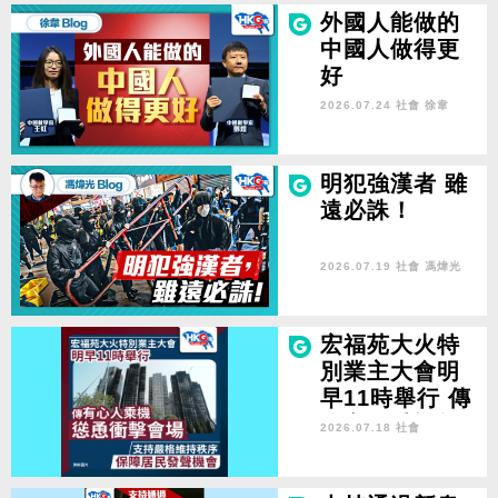
外國人能做的
中國人做得更
好
2026.07.24 社會
徐韋
明犯強漢者 雖
遠必誅！
2026.07.19 社會
馮煒光
宏福苑大火特
別業主大會明
早11時舉行 傳
有心人乘機慫
2026.07.18 社會
恿衝擊會場 支
持嚴格維持秩