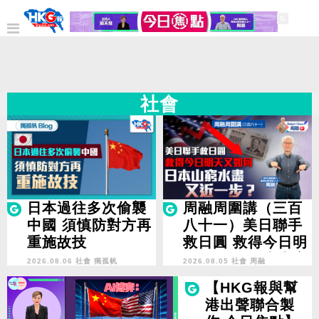
社會
日本過往多次偷襲
周融周圍講（三百
中國 須慎防對方再
八十一）美日聯手
重施故技
救日圓 救得今日明
天又如何 日本山窮
2026.08.06 社會
獨孤帆
2026.08.05 社會
周融
水盡又近一步？
【HKG報與幫
港出聲聯合製