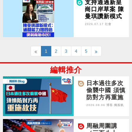
序 保障居民發
支持通過新皇
聲機會
崗口岸草案 陳
曼琪讚新模式
︰通關能力增
2026.07.17 社會
四倍 便利兩地
市民！
1
2
3
4
5
編輯推介
日本過往多次
偷襲中國 須慎
防對方再重施
故技
2026.08.06 博客
獨孤帆
周融周圍講