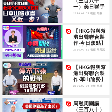
（三百八十
一）美日聯手
救日圓 救得今
2026.08.05 視頻
周融
日明天又如何
日本山窮水盡
又近一步？
【HKG報與幫
港出聲聯合製
作‧今日焦點】
AI博弈：中國
2026.07.31 視頻
周天慧
開放 美國 獨食
大國器量顛覆
科技霸權！
【HKG報與幫
港出聲聯合製
作‧華山論勢】
第四百八十二
2026.07.30 視頻
周融
集 停不下來的
戰爭 俄烏最少
打多18個月？
周融周圍講
（三百八十）