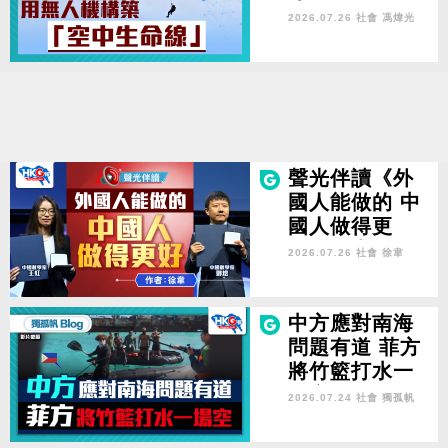
2026.07.26 社會
馮煒光
聲光伴讀《外
國人能做的 中
國人做得更
好》作者：徐
2026.07.26 社會
徐韋
韋
中方應對南海
問題有道 菲方
將竹籃打水一
場空
2026.07.24 社會
獨孤帆