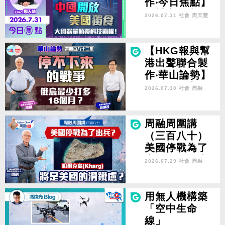
作‧今日焦點】
AI博弈：中國
2026.07.31 社會
周天慧
開放 美國 獨食
大國器量顛覆
科技霸權！
【HKG報與幫
港出聲聯合製
作‧華山論勢】
第四百八十二
2026.07.30 社會
周融
集 停不下來的
戰爭 俄烏最少
打多18個月？
周融周圍講
（三百八十）
美國停戰為了
出兵？哈爾克
2026.07.29 社會
周融
島(Kharg)將是
美國的滑鐵
盧？
用無人機構築
「空中生命
線」