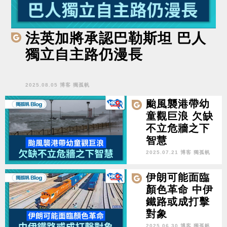
法英加將承認巴勒斯坦 巴人
獨立自主路仍漫長
2025.08.05 博客 獨孤帆
颱風襲港帶幼
童觀巨浪 欠缺
不立危牆之下
智慧
2025.07.21 博客 獨孤帆
伊朗可能面臨
顏色革命 中伊
鐵路或成打擊
對象
2025.06.30 博客 獨孤帆