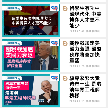
留學生有功中
國現代化 中美
博弈人才更不
能少
2025.05.02 博客 獨孤帆
關稅戰加速美
國力衰退 國際
秩序將會加快
重塑
2025.04.23 博客 獨孤帆
核專家郭天覺
傳奇一生 是港
澳年青工程師
榜樣
2025.04.11 博客 獨孤帆