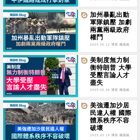
加州暴亂出動
軍隊鎮壓 加劇
兩黨兩級政府
權鬥
2025.06.12 博客 獨孤帆
美制度無力制
衡特朗普 大學
受壓言論人才
盡失
2025.05.30 博客 獨孤帆
美強遷加沙居
民違人權 國際
體系秩序不容
破壞
2025.05.19 博客 獨孤帆