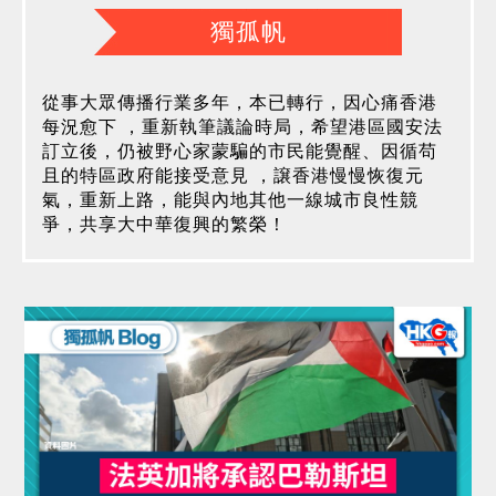
獨孤帆
從事大眾傳播行業多年，本已轉行，因心痛香港
每況愈下 ，重新執筆議論時局，希望港區國安法
訂立後，仍被野心家蒙騙的市民能覺醒、因循苟
且的特區政府能接受意見 ，譲香港慢慢恢復元
氣，重新上路，能與內地其他一線城市良性競
爭，共享大中華復興的繁榮！