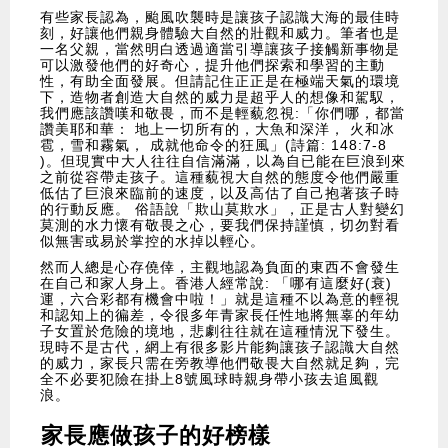
有些家長認為，颱風吹襲時是讓孩子認識大海的最佳時
刻，好讓他們親身體驗大自然的壯觀和威力。筆者也是
一名父親，當然明白透過適當引導讓孩子接觸新事物是
可以激發他們的好奇心，提升他們探索和學習的主動
性，有助全面發展。但請記住正正是在極端天氣的環境
下，造物者創造大自然的威力是超乎人的想像和駕馭，
我們應該讚嘆和敬畏，而不是輕藐忽視:「你們哪，都當
讚美耶和華： 地上一切所有的，大魚和深洋， 火和冰
雹，雪和霧氣， 成就他命令的狂風」(詩篇: 148:7-8
)。但現實中大人往往自信滿滿，以為自已能在巨浪到來
之前從容帶走孩子。這種藐視大自然的態度令他們嚴重
低估了巨浪來臨前的速度，以及高估了自己抱著孩子時
的行動反應。 俗語說「欺山莫欺水」，正是古人對變幻
莫測的水力懷有敬畏之心，要我們保持謹慎，切勿對看
似無害或易於掌控的水掉以輕心。
然而人總是心存僥倖，主觀地認為負面的東西不會發生
在自己和家人身上。香港人經常說: 「哪有這麼好(衰)
運，六合彩都有機會中啦！」就是這種不以為意的輕視
和認知上的徧差，令很多年青家長任性地將無辜的年幼
子女置於危險的境地，悲劇往往就在這種情況下發生。
現時不是古代，網上有很多影片能夠讓孩子認識大自然
的威力，家長只需在旁教導他們敬畏大自然就足夠，完
全不必要犯險在掛上8號風球時親身帶小孩去追風觀
浪。
家長應做孩子的好榜樣