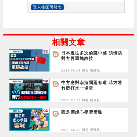
相關文章
日本過往多次偷襲中國 須慎防
對方再重施故技
2026.08.06 博客
獨孤帆
中方應對南海問題有道 菲方將
竹籃打水一場空
2026.07.24 博客
獨孤帆
國足應虛心學習雪恥
2026.06.30 博客
獨孤帆