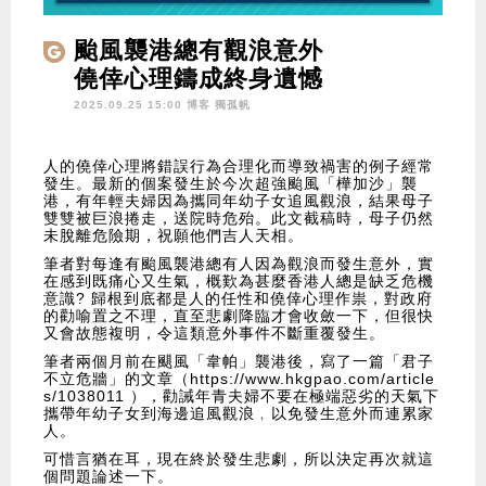
颱風襲港總有觀浪意外
僥倖心理鑄成終身遺憾
2025.09.25 15:00 博客
獨孤帆
人的僥倖心理將錯誤行為合理化而導致禍害的例子經常
發生。最新的個案發生於今次超強颱風「樺加沙」襲
港，有年輕夫婦因為攜同年幼子女追風觀浪，結果母子
雙雙被巨浪捲走，送院時危殆。此文截稿時，母子仍然
未脫離危險期，祝願他們吉人天相。
筆者對每逢有颱風襲港總有人因為觀浪而發生意外，實
在感到既痛心又生氣，概歎為甚麼香港人總是缺乏危機
意識? 歸根到底都是人的任性和僥倖心理作祟，對政府
的勸喻置之不理，直至悲劇降臨才會收斂一下，但很快
又會故態複明，令這類意外事件不斷重覆發生。
筆者兩個月前在颶風「韋帕」襲港後，寫了一篇「君子
不立危牆」的文章（
https://www.hkgpao.com/article
s/1038011
），勸誡年青夫婦不要在極端惡劣的天氣下
攜帶年幼子女到海邊追風觀浪﹐以免發生意外而連累家
人。
可惜言猶在耳，現在終於發生悲劇，所以決定再次就這
個問題論述一下。