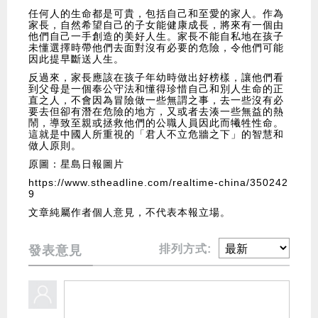
任何人的生命都是可貴，包括自己和至愛的家人。作為
家長，自然希望自己的子女能健康成長，將來有一個由
他們自己一手創造的美好人生。家長不能自私地在孩子
未懂選擇時帶他們去面對沒有必要的危險，令他們可能
因此提早斷送人生。
反過來，家長應該在孩子年幼時做出好榜樣，讓他們看
到父母是一個奉公守法和懂得珍惜自己和別人生命的正
直之人，不會因為冒險做一些無謂之事，去一些沒有必
要去但卻有潛在危險的地方，又或者去湊一些無益的熱
鬧，導致至親或拯救他們的公職人員因此而犧牲性命。
這就是中國人所重視的「君人不立危牆之下」的智慧和
做人原則。
原圖：星島日報圖片
https://www.stheadline.com/realtime-china/350242
9
文章純屬作者個人意見，不代表本報立場。
排列方式:
發表意見