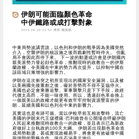
伊朗可能面臨顏色革命
中伊鐵路或成打擊對象
2025.06.30 21:00 博客
獨孤帆
中東局勢波譎雲詭，以色列和伊朗的戰爭因為美國突然
介入，空襲伊朗的核設施之後而戲劇性暫時停火。 但亂
局不會因此而停下來。 下一波的動盪或許會是伊朗國內
親美派勢力發起顔色革命，推翻現時的政教合一的伊斯
蘭政權，令美國在中東的勢力再次提升，以抑制中國在
該區域日漸增強的影響力。
伊朗在這次衝突之初所呈現出的國家安全漏洞，以及被
以美兩國先後重創之後，礙於形勢而不得不妥協停火。
美國也必定會乘勝追擊。軍事襲擊只是下下手段，政經
代價太高昂，不能一味使用。所以，透過顔色革命換上
一個親美以的政權才能更有效牢牢控制資源豐富的伊
朗，延續美國和以色列在中東的影響力。
其實這也是有跡可循。當以伊較早前互相攻擊時，流亡
美國的伊朗末代王儲禮薩·巴列維曾在公開場合呼籲伊朗
人民起來推翻現時政教合一的政權，並且表示已為新政
府做好上台執政的100天大綱。 伊朗若出現顏色革命造
成局勢動盪，甚或實現政權易手，將會更有效破壞中國
與伊朗的戰略合作，保住石油美元地位。