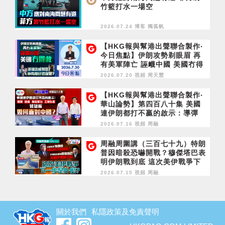
竹籃打水一場空
2026.07.24 博客
獨孤帆
【HKG報與幫港出聲聯合製作‧
今日焦點】伊朗攻勢剃眼眉 再
有美軍陣亡 誣衊中國 美國冇得
救 涉違法感驕傲？仲有傻仔信
2026.07.20 視頻
周天慧
呢套？
【HKG報與幫港出聲聯合製作‧
華山論勢】第四百八十集 美國
連伊朗都打不贏的啟示：導彈
造船 海空軍力 工業生產皆短板
2026.07.16 視頻
周融
如何面對中國？
周融周圍講（三百七十九）特朗
普因暗殺恐嚇開戰？穆傑塔巴表
明伊朗戰到底 這次美伊戰爭下
一步是什麼？
2026.07.15 視頻
周融
關於我們
私隱政策及免責聲明