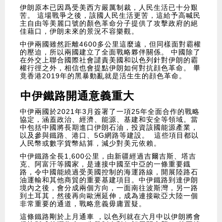
伊朗原本已因爲受美西方嚴厲制裁，人民生活已十分艱
苦。 這場戰爭之後，該國人民生活更苦，這給予高喊民
主自由等美麗口號的顏色革命分子提供了攻擊政府的絕
佳藉口，伊朗未來的景況不容樂觀。
中伊兩國雖然距離4600多公里這麼遠，但同樣面對霸權
的壓迫，所以兩國建立了全面戰略夥伴關係。 中國除了
在外交上聯合國際社會譴責美國和以色列針對伊朗的霸
權行徑之外，相信也會提點伊朗如何對抗顔色革命。 畢
竟香港2019年的黑暴動亂就是活生生的顔色革命。
中伊鐵路開通意義重大
中伊兩國於2021年3月簽署了一項25年全面合作的戰略
協定，涵蓋政治、經濟、能源、基建和安全等領域。當
中包括中國將長期進口伊朗石油，投資該國能源產業，
以及參與鐵路、港口、5G網路等建設。 這些項目都以
人民幣或數字貨幣結算，減少對美元依賴。
中伊鐵路全長1,600公里，由新疆經過吉爾吉斯、塔吉
克、阿富汗等國家，是連接中國至中亞的一條重要鐡
路，令中國能繞過受美國控制的海運路線，開展陸路石
油運輸和其他商貿的重要基建項目。中伊鐵路到達伊朗
境內之後，會分成兩個方向，一面南往波斯灣，另一路
到土耳其，然後再向歐洲延伸，成為連接歐亞大陸一個
非常重要的通道，戰略意義毋庸置疑。
這條鐵路剛於上月通車 ，以色列就在六月中以伊朗將會