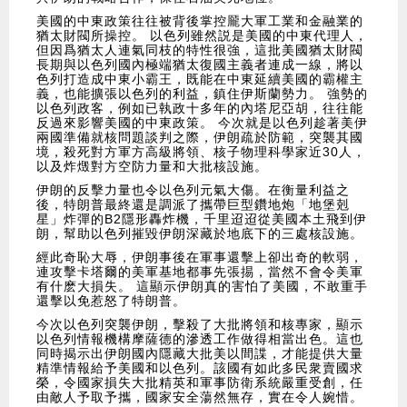
美國的中東政策往往被背後掌控龎大軍工業和金融業的
猶太財閥所操控。 以色列雖然説是美國的中東代理人，
但因爲猶太人連氣同枝的特性很強，這批美國猶太財閥
長期與以色列國內極端猶太復國主義者連成一線，將以
色列打造成中東小霸王，既能在中東延續美國的霸權主
義，也能擴張以色列的利益，鎮住伊斯蘭勢力。 強勢的
以色列政客，例如已執政十多年的內塔尼亞胡，往往能
反過來影響美國的中東政策。 今次就是以色列趁著美伊
兩國準備就核問題談判之際，伊朗疏於防範，突襲其國
境，殺死對方軍方高級將領、核子物理科學家近30人，
以及炸燬對方空防力量和大批核設施。
伊朗的反擊力量也令以色列元氣大傷。在衡量利益之
後，特朗普最終還是調派了攜帶巨型鑽地炮「地堡剋
星」炸彈的B2隱形轟炸機，千里迢迢從美國本土飛到伊
朗，幫助以色列摧毀伊朗深藏於地底下的三處核設施。
經此奇恥大辱，伊朗事後在軍事還擊上卻出奇的軟弱，
連攻擊卡塔爾的美軍基地都事先張掦，當然不會令美軍
有什麽大損失。 這顯示伊朗真的害怕了美國，不敢重手
還擊以免惹怒了特朗普。
今次以色列突襲伊朗，擊殺了大批將領和核專家，顯示
以色列情報機構摩薩德的滲透工作做得相當出色。這也
同時揭示出伊朗國內隱藏大批美以間諜，才能提供大量
精準情報給予美國和以色列。該國有如此多民衆賣國求
榮，令國家損失大批精英和軍事防衛系統嚴重受創，任
由敵人予取予攜，國家安全蕩然無存，實在令人婉惜。