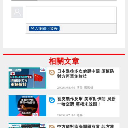
相關文章
日本過往多次偷襲中國 須慎防
對方再重施故技
2026.08.06 博客
獨孤帆
被突襲作反擊 美軍對伊朗 展新
一輪空襲 霸權未脫困！
2026.07.30 時事
中方應對南海問題有道 菲方將