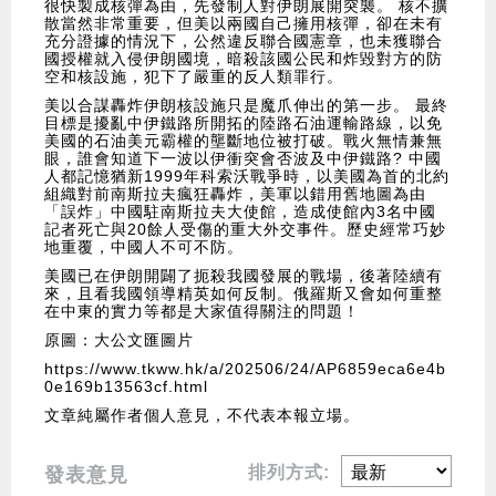
很快製成核彈為由，先發制人對伊朗展開突襲。 核不擴
散當然非常重要，但美以兩國自己擁用核彈，卻在未有
充分證據的情況下，公然違反聯合國憲章，也未獲聯合
國授權就入侵伊朗國境，暗殺該國公民和炸毀對方的防
空和核設施，犯下了嚴重的反人類罪行。
美以合謀轟炸伊朗核設施只是魔爪伸出的第一步。 最終
目標是擾亂中伊鐵路所開拓的陸路石油運輸路線，以免
美國的石油美元霸權的壟斷地位被打破。戰火無情兼無
眼，誰會知道下一波以伊衝突會否波及中伊鐵路? 中國
人都記憶猶新1999年科索沃戰爭時，以美國為首的北約
組織對前南斯拉夫瘋狂轟炸，美軍以錯用舊地圖為由
「誤炸」中國駐南斯拉夫大使館，造成使館內3名中國
記者死亡與20餘人受傷的重大外交事件。歷史經常巧妙
地重覆，中國人不可不防。
美國已在伊朗開闢了扼殺我國發展的戰場，後著陸續有
來，且看我國領導精英如何反制。俄羅斯又會如何重整
在中東的實力等都是大家值得關注的問題！
原圖：大公文匯圖片
https://www.tkww.hk/a/202506/24/AP6859eca6e4b
0e169b13563cf.html
文章純屬作者個人意見，不代表本報立場。
排列方式:
發表意見