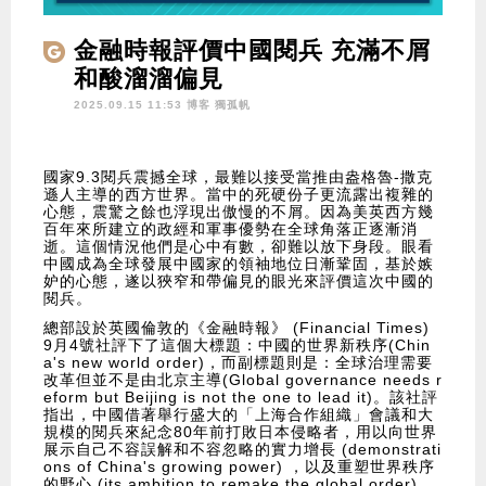
金融時報評價中國閱兵 充滿不屑
和酸溜溜偏見
2025.09.15 11:53 博客
獨孤帆
國家9.3閱兵震撼全球，最難以接受當推由盎格魯-撒克
遜人主導的西方世界。當中的死硬份子更流露出複雜的
心態，震驚之餘也浮現出傲慢的不屑。因為美英西方幾
百年來所建立的政經和軍事優勢在全球角落正逐漸消
逝。這個情況他們是心中有數，卻難以放下身段。眼看
中國成為全球發展中國家的領袖地位日漸鞏固，基於嫉
妒的心態，遂以狹窄和帶偏見的眼光來評價這次中國的
閱兵。
總部設於英國倫敦的《金融時報》 (Financial Times)
9月4號社評下了這個大標題：中國的世界新秩序(Chin
a's new world order)，而副標題則是：全球治理需要
改革但並不是由北京主導(Global governance needs r
eform but Beijing is not the one to lead it)。該社評
指出，中國借著舉行盛大的「上海合作組織」會議和大
規模的閱兵來紀念80年前打敗日本侵略者，用以向世界
展示自己不容誤解和不容忽略的實力增長 (demonstrati
ons of China's growing power) ，以及重塑世界秩序
的野心 (its ambition to remake the global order)。