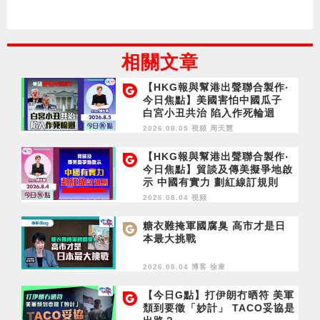
相關文章
【HKG報與幫港出聲聯合製作‧
今日焦點】美國害怕中國瓜子
白宮小丑共治 陷入作死輪迴
2026.08.05 視頻
周天慧
【HKG報與幫港出聲聯合製作‧
今日焦點】貿談及傳美擬爭地啟
示 中國有實力 劃紅線訂規則
2026.08.04 視頻
糖衣難掩軍國腐臭 高市才是日
本最大挑戰
2026.08.04 博客
徐韋
【今日G點】打伊朗冇晒符 美軍
頹到要徵「妙計」 TACO妥協是