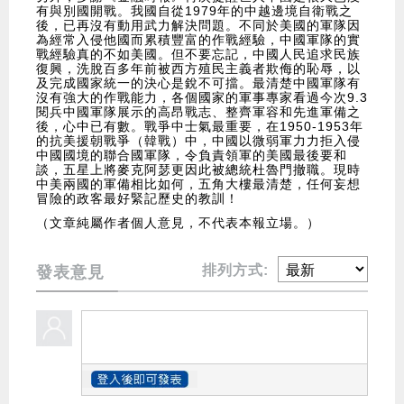
有與別國開戰。我國自從1979年的中越邊境自衛戰之
後，已再沒有動用武力解決問題。不同於美國的軍隊因
為經常入侵他國而累積豐富的作戰經驗，中國軍隊的實
戰經驗真的不如美國。但不要忘記，中國人民追求民族
復興，洗脫百多年前被西方殖民主義者欺侮的恥辱，以
及完成國家統一的決心是銳不可擋。最清楚中國軍隊有
沒有強大的作戰能力，各個國家的軍事專家看過今次9.3
閱兵中國軍隊展示的高昂戰志、整齊軍容和先進軍備之
後，心中已有數。戰爭中士氣最重要，在1950-1953年
的抗美援朝戰爭（韓戰）中，中國以微弱軍力力拒入侵
中國國境的聯合國軍隊，令負責領軍的美國最後要和
談，五星上將麥克阿瑟更因此被總統杜魯門撤職。現時
中美兩國的軍備相比如何，五角大樓最清楚，任何妄想
冒險的政客最好緊記歷史的教訓！
（文章純屬作者個人意見，不代表本報立場。）
排列方式:
發表意見