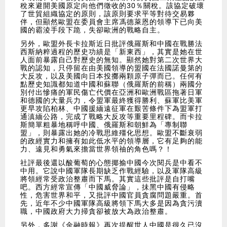
稅來避開美國原定向他們徵收的30％關稅。該協定破壞
了世貿組織協定的原則，該原則要求平等對待交易夥
伴，但顯然歐盟在委員會主席馮德萊恩的領導下已向美
國的霸淩手段下跪，失卻歐洲的戰略自主。
另外，歐盟外長卡拉斯近日批評俄羅斯和中國在戰勝法
西斯納粹過程的歷史功績是「新東西」，其實是她在世
人面前暴露自己對歷史的無知。顯然她對第二次世界大
戰的認知，只停留在由美國領導的盟國在法國諾曼第的
大反攻，以及美國向日本投擲兩顆原子彈而已。任何有
點歷史知識都知道中國和蘇聯（俄羅斯的前稱）兩國分
別付出慘痛的軍民傷亡代價在亞洲和歐洲戰區拖著日軍
和德國的大量兵力，令盟軍最終獲得勝利、蘇軍比美軍
更早攻陷柏林、中國援緬遠征軍在艱苦條件下為盟軍打
通滇緬公路，完成了戰略大反攻等重要里程碑。而卡拉
斯簡單粗暴地稱呼中國、俄羅斯和朝鮮為「專制聯
盟」，則暴露出她的冷戰思維殭化思想。歐盟不斷衰弱
的政經實力和擁有如此低水平的領導層，它有足夠的能
力、遠見和勇氣來擔當世界領䄂的角色嗎？！
社評最後還以酸葡萄的心態揶揄中國今次閱兵是中看不
中用。它說中國軍隊長期缺乏作戰經驗，以及軍隊高級
將領經常受政治整肅而下馬。其實這些批評是自打嘴
吧。西方經常宣傳「中國威脅論」，抺黑中國有侵略
性，危害世界和平，又批評中國官員貪腐問題嚴重。首
先，近年不少中國軍隊高級將領下馬大多是因為貪污瀆
職，中國政府大力掃貪卻被放大為政治整肅。
另外，多謝《金融時報》再次提醒世人中國是很久已沒