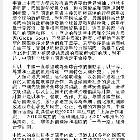
事實上中國官方從來沒有表示過要做世界領䄂，但就多
番強調，國際形勢變亂交織，聯合國權威和國際規則受
到衝擊，個別國家的單邊主義與強權霸淩的行徑嚴重破
壞全球的政經環境，對和平構成威脅。最新例好當然是
美國特朗普政府接連發動全球貿易戰和關稅戰，嚴重衝
擊世界經濟，嚴重損害國際貿易規則。這又是甚麼「有
規則的國際秩序」？！歷史的教訓替中國和全球南方國
家(Global South, 即發展中國家) 翻案，提醒他們甚麼
新的國際秩序才是他們真正需要。若新秩序是由表面喊
自由平等，實則以強權霸凌手段欺壓弱國，滿腦子仍懷
有19世紀西方殖民優越思想的國家所制訂的話，對不
起，中國和全球南方國家肯定不會接受。
所以，中國一直希望成為全球合作的推動者，以平等、
尊重和互惠的原則構建「中國特色大國外交」，推出
「人類命運共同體」這個發展理念，以各國命運相互依
存的大前題開展國際合作。為凝聚國際社會的廣泛共
識，中國先後推出全球發展倡議、全球安全倡議、全球
文明倡議，以及新近推出的全球治理倡議等計劃。這些
計劃都是以和平、發展、合作、共贏、尊重各國主權、
遵守國際法治、履行多邊主義等為準則，借此推動國際
政經秩序朝著更加民主、公正、合理的方向發展。中國
推行這些計劃具體表現於2001 年組成的「上海合作組
織」、2010年成立的「金磚國組織」和2015年推出的
橫跨歐、亞、非等多個國家和地區的「一帶一路」經濟
合作計劃。
中國人的處世哲學是謙卑內斂，但過去10多年的國際形