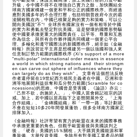
勢不斷變壞，保護主義高漲，加上美國打壓的力度不斷
升級，令中國不得不在增強自己實力之餘，加快團結全
球南方國家構建一個更和平和公正的國際秩序。而經過
應對美國多年的不合理打壓，包括特朗普政府今次的霸
淩關稅戰在內，中國已積聚足夠的實力和策略，可以公
開向美國說"不"! 全球所有國家沒有一個有相等於中國
的實力和勇氣去堅定對抗美國。這是變壞的國際形勢驅
使中國要承擔更重大的國際責任，以平等、尊重和互惠
作為信念，與所有合作夥伴國共同構建一個更公平合
理、多極化和遵守國際法的新國際秩序，絕非如《金融
時報》所說習近平主席是想構建另一個以強國和強人來
任意制訂勢力範圍的國際秩序 (Xi's support of a more
"multi-polar" international order means in essence
a world in which strong nations and their strongm
en can carve out sphere of influences where they
can largely do as they wish" 。 文章有這個想法反映
作者還停留在19世紀西方殖民主義者在中國、亞洲和非
洲等地展開利益掠奪和瓜分勢力範圍(Scramble for co
ncessions)的思維。中國曾是受害國，《論語》亦云：
「己所不欲，勿施於人。」，中國人當會銘記祖宗的訓
戒。加上，若中國以居高臨下之姿態開展外交，「上海
合作組織」、「金磚國組織」和「一帶一路」等計劃就
不會在短短10多20年間發展蓬勃，很多全球南方國家正
排隊加入。
《金融時報》社評寄望有實力的歐盟在未來的國際事務
中承擔更重要的角色。但觀乎歐盟最後與美國談判之
後，「硬吞」美國的15％關稅，大手購買美國能源和軍
事裝備、大舉投資美國、 免除所有對美國工業產品的關