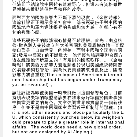
但隨即下結論說中國雖有這種野心，但還未有資格做世
界領䄂來推動這個世界秩序的改變。
面對西方的國際影響力不斷下滑的現實，《金融時報》
這篇社評正正顯示美英社會中，部份死硬份子對中國的
國際地位和軍力迅速提昇的焦慮和無力感，但卻心有不
甘的複雜心態。
這些死硬份子的酸溜溜心情是不難理解。首先，由盎格
魯-撒克遜人先後建立的大英帝國和美國霸權政體一直標
榜自己是「自由世界」的領䄂，面對中國和全球南方國
家(發展中國家) 的不斷壯大，他們經常強調要聯合西方
盟友維護他們所建立的「有規則的國際秩序」。《金融
時報》將美西方影響力衰退歸咎於現屆美國總統特朗普
的易變和獨裁管治，認為只要美國將來撥亂反正，國際
影響力將會重現(The collapse of American internati
onal leadership that has begun under Trump may
yet be reversed) 。
該社評認為即使美國一時未能做回這個領導角色，目前
持續表現失準的歐盟應該要在將來做好準備於國際事務
中擔當更重要的角色。文章強調世界確實需要一個新秩
序，但並不是由中國國家主席習近平所制訂的那種。(If
it is not, other nations and blocs-particularly the E
U, which consistently punches below its weight-sh
ould prepare to play a greater role in international
affairs. The world does need a new global order,
but not one designed by Xi Jinping.)