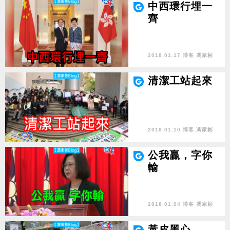
中西環行埋一
齊
2018.01.17 博客 馮家彬
清潔工站起來
2018.01.10 博客 馮家彬
公我贏，字你
輸
2018.01.04 博客 馮家彬
黃皮黑心