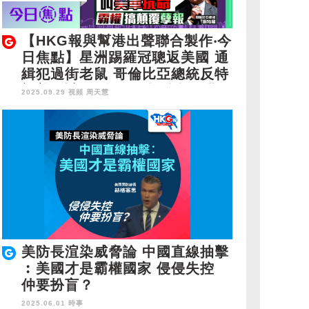
【HKG報與幫港出聲聯合製作‧今
日焦點】星洲踢羅冠聰返美國 通
緝犯過街老鼠 哥倫比亞總統反特
朗普 叫美軍抗命 霸權搞顛覆孽
2025.09.29 視頻
周天慧
報
美防長渲染威脅論 中國直線抽擊
︰美國才是霸權國家 侵侵失控
仲要扮盲？
2025.06.01 時事