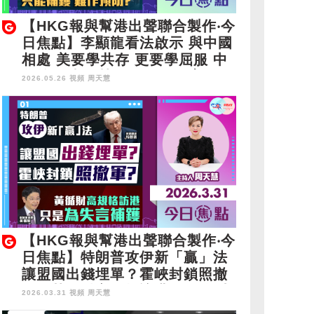
【HKG報與幫港出聲聯合製作‧今
日焦點】李顯龍看法啟示 與中國
相處 美要學共存 更要學屈服 中
學校長涉星洲爆粗 為何教育局只
2026.05.26 視頻
周天慧
能補鑊 難作預防？
【HKG報與幫港出聲聯合製作‧今
日焦點】特朗普攻伊新「贏」法
讓盟國出錢埋單？霍峽封鎖照撤
軍？黃循財高規格訪港 只是為失
2026.03.31 視頻
周天慧
言補鑊