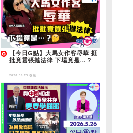
【今日G點】大馬女作客辱華 捱
批竟囂張撻法律 下場竟是…？
2026.06.23 視頻