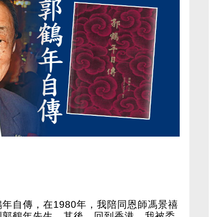
年自傳，在1980年，我陪同恩師馮景禧
到郭鶴年先生，其後，回到香港，我被委