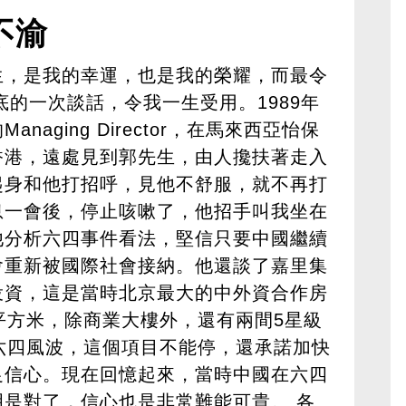
不渝
生，是我的幸運，也是我的榮耀，而最令
底的一次談話，令我一生受用。1989年
aging Director，在馬來西亞怡保
香港，遠處見到郭先生，由人攙扶著走入
起身和他打招呼，見他不舒服，就不再打
息一會後，停止咳嗽了，他招手叫我坐在
他分析六四事件看法，堅信只要中國繼續
會重新被國際社會接納。他還談了嘉里集
投資，這是當時北京最大的中外資合作房
平方米，除商業大樓外，還有兩間5星級
六四風波，這個項目不能停，還承諾加快
足信心。現在回憶起來，當時中國在六四
是對了，信心也是非常難能可貴。 各