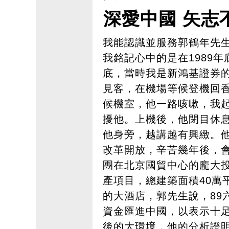
深愛中國 矢志
我能認識並服務郭鶴年先
我銘記心中的是在1989年
底，當時我是新鴻基證券的Man
見客，在機場等候登機回
候機室，他一路咳嗽，我
擾他。上機後，他閉目休
他身旁，越講越有興緻。
改革開放，辛苦幾年後，
團在北京國貿中心的龐大
產項目，總建築面積40萬
的大酒店，郭先生說，89
資金匯進中國，以表示十
後的大環境，他的分析證明