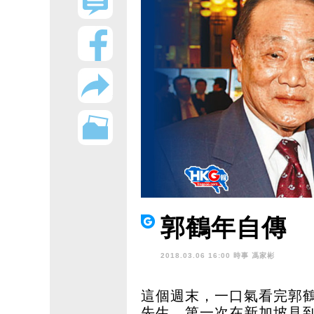
郭鶴年自傳
2018.03.06 16:00 時事
馮家彬
這個週末，一口氣看完郭鶴
先生，第一次在新加坡見