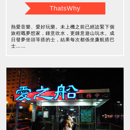
ThatsWhy
熱愛音樂、愛好玩樂。未上機之前已經諗緊下個
旅程嘅夢想家，鍾意吹水，更鍾意遊山玩水。成
日發夢坐頭等搭的士，結果每次都係坐廉航搭巴
士……