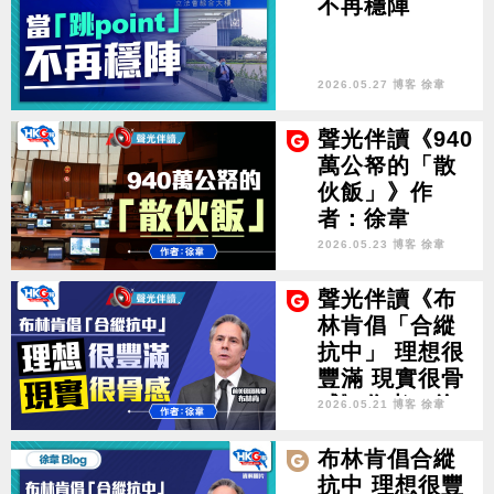
不再穩陣
2026.05.27 博客 徐韋
聲光伴讀《940
萬公帑的「散
伙飯」》作
者：徐韋
2026.05.23 博客 徐韋
聲光伴讀《布
林肯倡「合縱
抗中」 理想很
豐滿 現實很骨
感》作者：徐
2026.05.21 博客 徐韋
韋
布林肯倡合縱
抗中 理想很豐