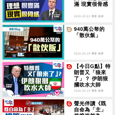
滿 現實很骨感
2026.05.21 博客 徐韋
940萬公帑的
「散伙飯」
2026.05.19 博客 徐韋
【今日G點】特
朗普又「狼來
了」？ 伊朗狠
摑吹水大師
2026.05.19 博客 徐韋
聲光伴讀《既
自命為「主」