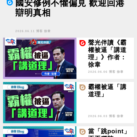
國安修例不懼偏見 歡迎回港
辯明真相
2026.06.11 博客 徐韋
聲光伴讀《霸
權被逼「講道
理」》作者：
徐韋
2026.06.06 博客 徐韋
霸權被逼「講
道理」
2026.06.03 博客 徐韋
當「跳point」