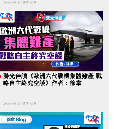
2026.06.20 博客 徐韋
聲光伴讀《歐洲六代戰機集體難產 戰
略自主終究空談》作者：徐韋
2026.06.14 博客 徐韋