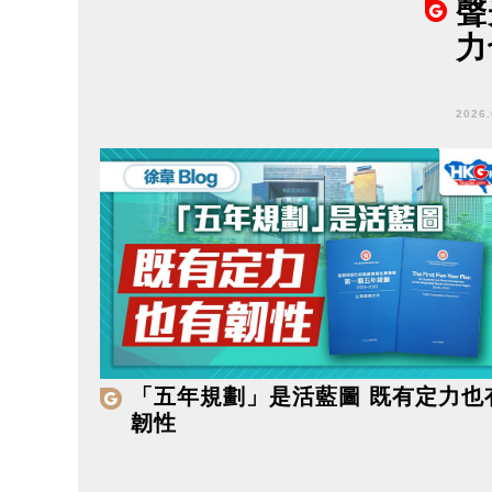
聲
力
2026
「五年規劃」是活藍圖 既有定力也
韌性