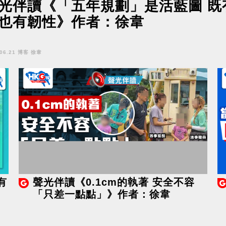
光伴讀《「五年規劃」是活藍圖 既
也有韌性》作者：徐韋
.06.21 博客 徐韋
有
聲光伴讀《0.1cm的執著 安全不容
「只差一點點」》作者：徐韋