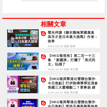
相關文章
聲光伴讀《糖衣難掩軍國腐臭
高市才是日本最大挑戰》作者：
徐韋
2026.08.08 視頻
徐韋
【HKG報視角】第二百一十三
集 「新疆牌」打爛了「美式民
主」玩殘了
2026.08.08 視頻
周天慧
【HKG報與幫港出聲聯合製作‧
今日焦點】打伊朗傳導彈近清倉
美國三大霸權斷二？軍事崩 經
濟損
2026.08.06 視頻
周天慧
【HKG報與幫港出聲聯合製作‧
今日焦點】貿談及傳美擬爭地啟