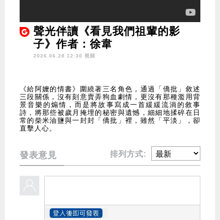
聲光伴讀《看見我們祖輩的影
子》作者：徐韋
2026.06.28 12:30 視頻
《給阿嬤的情書》圍繞著三名角色，通過「僑批」敘述
三段關係，沒有刻意賣弄狗血劇情，更沒有那種濫用背
景音樂的煽情，而是將故事寫成一首緩緩流淌的敘事
詩，將那些被歲月掩埋的秘密與遺憾，細細地揉碎在日
常的柴米油鹽與一封封「僑批」裡，雖然「平淡」，卻
直擊人心。
排列方式:
發表意見