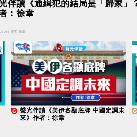
光伴讀《通緝犯的結局是「歸家」
者︰徐韋
.05.08 博客 徐韋
聲光伴讀《美伊各顯底牌 中國定調未
來》作者：徐韋