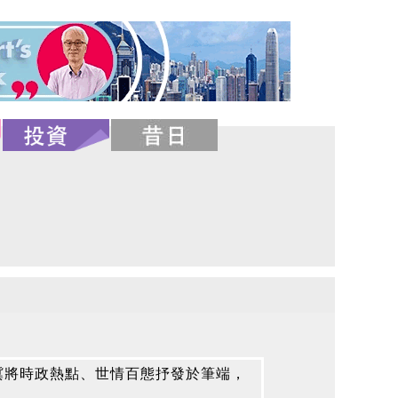
冀將時政熱點、世情百態抒發於筆端，