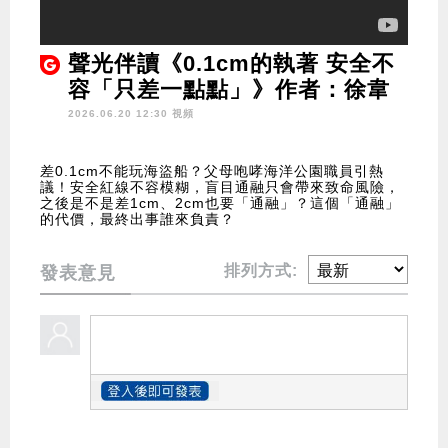
聲光伴讀《0.1cm的執著 安全不
容「只差一點點」》作者：徐韋
2026.06.20 12:30 視頻
差0.1cm不能玩海盜船？父母咆哮海洋公園職員引熱
議！安全紅線不容模糊，盲目通融只會帶來致命風險，
之後是不是差1cm、2cm也要「通融」？這個「通融」
的代價，最終出事誰來負責？
排列方式:
發表意見