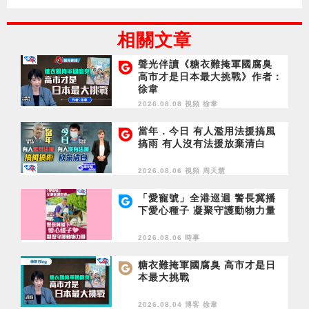
相關文章
聲光伴讀《糖衣難掩軍國腐臭
高市才是日本最大挑戰》作者：
徐韋
2026.08.08 視頻
徐韋
當年．今日 有人濫用法援搞風
搞雨 有人沒有法援放棄清白
2026.08.06 視頻
周天慧
「愛寵號」全港巡迴 警長冀播
下愛心種子 凝聚守護動物力量
2026.08.06 時事
糖衣難掩軍國腐臭 高市才是日
本最大挑戰
2026.08.04 博客
徐韋