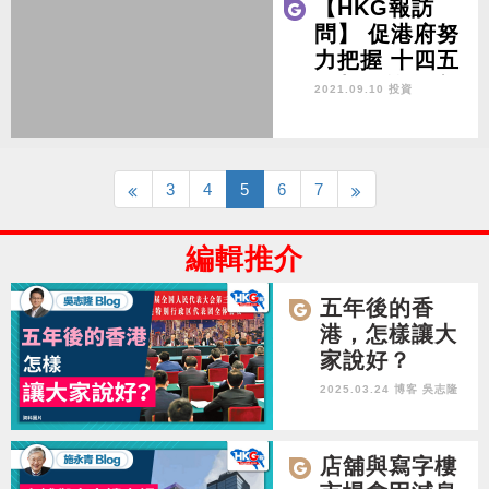
【HKG報訪
問】 促港府努
力把握 十四五
規劃及前海擴
2021.09.10 投資
容機遇 麥美
娟： 讓市民更
好參與 讓香港
經濟再次起飛
3
4
5
6
7
編輯推介
五年後的香
港，怎樣讓大
家說好？
2025.03.24 博客
吳志隆
店舖與寫字樓