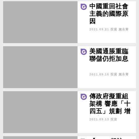
中國重回社會
主義的國際原
因
2021.09.21 投資
施永青
美國通脹重臨
聯儲仍拒加息
2021.09.16 投資
施永青
傳政府擬重組
架構 響應「十
四五」規劃 增
設文化及旅遊
2021.09.13 投資
局等