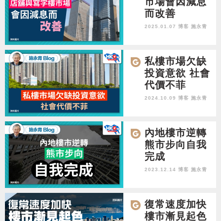
市場會因減息
而改善
2025.01.07 博客
施永青
私樓市場欠缺
投資意欲 社會
代價不菲
2024.10.09 博客
施永青
內地樓市逆轉
熊市步向自我
完成
2023.12.14 博客
施永青
復常速度加快
樓市漸見起色