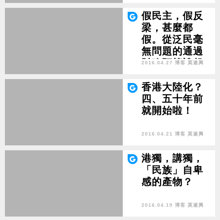
（二）
假民主，假反
梁，甚麼都
假。從泛民毫
無問題的通過
財政預算說起
2016.04.27 博客 莫遂興
（一）
香港大陸化？
四、五十年前
就開始啦！
2016.04.21 博客 莫遂興
港獨，講獨，
「民族」自卑
感的產物？
2016.04.19 博客 莫遂興