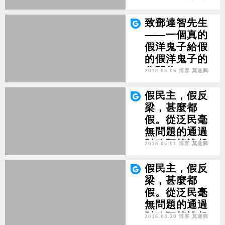
（完）
致鄧達智先生
——一個真的
假洋鬼子給假
的假洋鬼子的
公開信
2016.05.05 博客 莫遂興
假民主，假反
梁，甚麼都
假。從泛民毫
無問題的通過
財政預算說起
2016.05.01 博客 莫遂興
（三）
假民主，假反
梁，甚麼都
假。從泛民毫
無問題的通過
財政預算說起
2016.04.30 博客 莫遂興