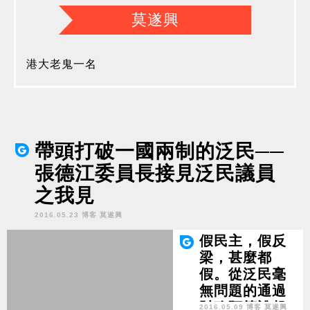
莫遂興
港大老鬼一名
帶頭打破一國兩制的泛民──
張德江委員長接見泛民議員
之我見
2016.05.23 博客 莫遂興
假民主，假反
梁，甚麼都
假。從泛民毫
無問題的通過
財政預算說起
2016.05.09 博客 莫遂興