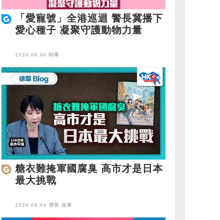
「愛寵號」全港巡迴 警長冀播下
愛心種子 凝聚守護動物力量
2026.08.06 時事
糖衣難掩軍國腐臭 高市才是日本
最大挑戰
2026.08.04 博客
徐韋