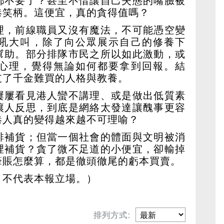
都不要了？甚至不惜讓自己失態的嘴臉被
港笑柄。這便宜，真的貪得值嗎？
理，前線職員又沒有魔法，不可能憑空變
吼大叫，除了向公眾展示自己的修養下
幫助。部分排隊市民之所以如此激動，或
心理，覺得無論如何都要拿到回報。結
支了千金難買的人格與教養。
屢屢看見港人蠻不講理、或是做出低質素
讓人反思，到底是網絡太發達讓醜事更容
港人真的變得越來越不可理喻？
排補貨；但當一個社會的體面與文明被消
裡補貨？貪了微不足道的小便宜，卻輸掉
筆賬怎麼算，都是徹頭徹尾的虧本買賣。
，不代表本報立場。）
排列方式: