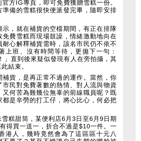
的官方IG專頁，即可免費獲贈雪糕一份。
方準備的雪糕很快便派發完畢，隨即安排
顯示，就在補貨的空檔期間，有正在排隊
取免費雪糕而現場鼓譟，情緒激動地向在
員耐心解釋補貨需時，該名市民仍不依不
著上班、沒有時間等待，更拋下一句：
ry呀！」直到後來疑似發現有人在旁拍攝，其
至此結束。
間補貨，是再正常不過的運作。當然，你
了市民對免費著數的熱情、對人流與物資
，又何苦為難幾位無辜的前線職員呢？既
家都是辛勞的打工仔，將心比心，何必把
雪糕甜筒，某便利店6月3日至6月9日期
還有得買一送一，折合不過是$10一件。一
香港人，幾時竟然會為了這區區十元八