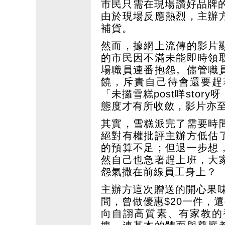
市民只需在現場讚好品牌
由於現場反應熱烈，主辦
補貨。
然而，據網上流傳的影片
的市民因不滿未能即時領
場職員連番抱怨。儘管職
饒，斥責自己待會還要趕
「未攞雪糕post咩sto
態度才有所收斂，影片亦
其實，雪糕派完了需要時
絕對有權批評主辦方低估
的預算不足；但退一步想
然自己也急著趕上班，大
怨氣撒在前線員工身上？
主辦方這次贈送的開心果味
間，曾做優惠$20一件，
向自詡高質素、有家教的