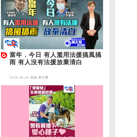
當年．今日 有人濫用法援搞風搞
雨 有人沒有法援放棄清白
2026.08.06 視頻
周天慧