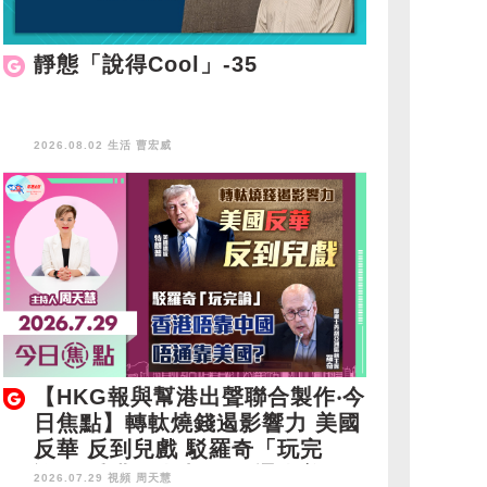
靜態「說得Cool」-35
2026.08.02 生活
曹宏威
【HKG報與幫港出聲聯合製作‧今
日焦點】轉軚燒錢遏影響力 美國
反華 反到兒戲 駁羅奇「玩完
論」 香港唔靠中國 唔通靠美
2026.07.29 視頻
周天慧