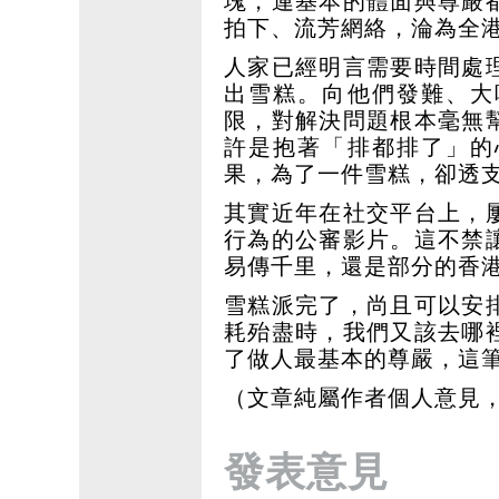
塊，連基本的體面與尊嚴
拍下、流芳網絡，淪為全
人家已經明言需要時間處
出雪糕。向他們發難、大
限，對解決問題根本毫無
許是抱著「排都排了」的
果，為了一件雪糕，卻透
其實近年在社交平台上，
行為的公審影片。這不禁
易傳千里，還是部分的香
雪糕派完了，尚且可以安
耗殆盡時，我們又該去哪
了做人最基本的尊嚴，這
（文章純屬作者個人意見
發表意見