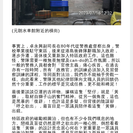
(元朗水車館附近的橫街)
事實上，卓永興副司長在80年代從警務處督察出身，警
校畢業後駐守東區，後來從港島衝鋒隊辭職加入政府，
逐步升遷，退休後又重新加入特區政府工作。這也難
怪，警隊需要一種無畏無懼及can-do的工作氛圍，所以
一般的警務人員都會對「官僚主義」痛心疾首。在過去
亦有一段時間，所有「政務官」的訓練必須加入見習督
察訓練的課程。等同面對法治，我們亦不能袖手旁觀一
樣。由此看來，警隊其他紀律部隊向文職人員的回饋仍
然十分重要，工作的標竿是完成任務，更不能和稀泥！
最後要談談亞運的吉祥物。據稱這隻「堅仔」就是「黃
獅」，取材自獅子山的奮鬥精神。從另一個角度，這也
是黑暴的「復辟」！也許這是多疑，但背後的陰謀卻
「呼之欲出」，最盲目是一眾議員陪伴着這隻「黃獅」
出鏡。
特區政府的確勵精圖治，但也有不少令我們嘆息的地
方。戀殖及盲從仍然是呼之欲出的一種心態。倒想看看
這隻「黃獅」的設計意念居心何在？更重要是一眾議員
的政治智慧、有眼無珠、還是盲從附和？而批核「吉祥