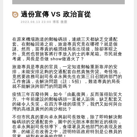
過份宣傳 VS 政治盲從
2023.08.13 23:00 博客
微塵
在原來機場跑道的郵輪碼頭，連續三天都缺乏交通配
套。在郵輪回港之前，旅遊專員究竟在哪裡？就是個
謎。然而，當專責的楊潤雄局長出現後，除卻寒暄之
外，竟然也替旅客將行李放入的士的車尾箱。市民就會
考慮，局長是否做 show做過火了？
旅遊專員是專責的官員，一定知道郵輪重新靠岸的安
排，未能安排足夠的交通配套自然責無旁貸。奇怪地，
竟然要政務司副司長卓永興先生在第三日召開跨部門的
工作會議，去解決問題（註：5招），難道專責的局長
就不能解決跨部門的問題嗎？
疫情三年百廢待興，如今「由亂復興」反而落得貽笑大
方。十年前建設的郵輪碼頭一直被人詬病，缺乏配套又
的確令人失笑，在四方爭雄的環境下，我們又如何與台
灣的高雄及廣州的南沙相比？
不但市民真的要向卓永興副司長致敬，除了即時解決郵
輪碼頭的交通配套外，圖中的元朗水車館附近的橫街，
在卓永興副司長領導下，食環署及其他部門的表現及效
率，的確正在改善之中，證明特區政府特別是公務員的
質素，絕對有改善的空間！