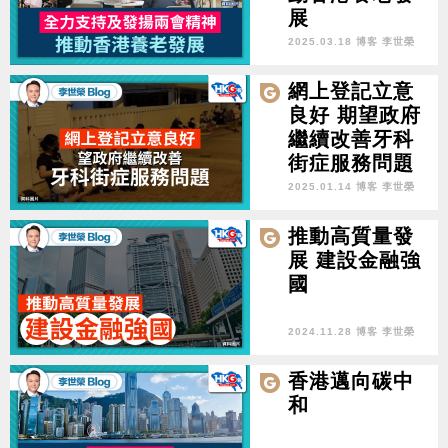
展
2025.03.18 博客 李世榮
網上登記立意
良好 期望政府
繼續改善牙科
街症服務問題
2025.01.14 博客 李世榮
推動高質量發
展 建設金融強
國
2024.11.28 博客 李世榮
香港邁向碳中
和