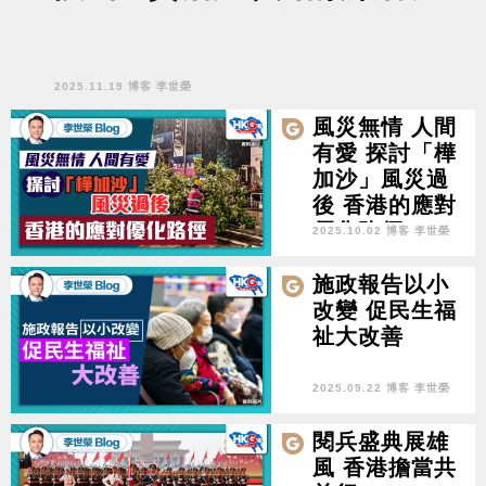
2025.11.19 博客 李世榮
風災無情 人間
有愛 探討「樺
加沙」風災過
後 香港的應對
優化路徑
2025.10.02 博客 李世榮
施政報告以小
改變 促民生福
祉大改善
2025.09.22 博客 李世榮
閱兵盛典展雄
風 香港擔當共