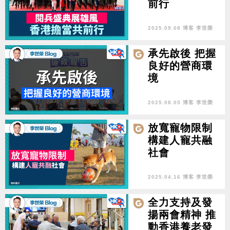
前行
2025.09.08 博客 李世榮
承先啟後 把握
良好的營商環
境
2025.08.05 博客 李世榮
放寬寵物限制
構建人寵共融
社會
2025.04.16 博客 李世榮
全力支持及發
揚兩會精神 推
動香港養老發