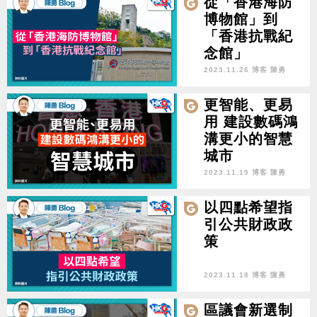
從「香港海防
博物館」到
「香港抗戰紀
念館」
2023.11.26 博客 陳勇
更智能、更易
用 建設數碼鴻
溝更小的智慧
城市
2023.11.19 博客 陳勇
以四點希望指
引公共財政政
策
2023.11.18 博客 陳勇
區議會新選制