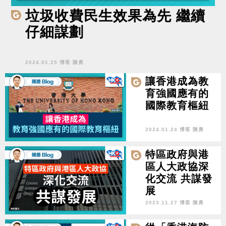
垃圾收費民生效果為先 繼續
仔細謀劃
2024.01.25 博客 陳勇
讓香港成為教
育強國應有的
國際教育樞紐
2024.01.24 博客 陳勇
特區政府與港
區人大政協深
化交流 共謀發
展
2023.11.27 博客 陳勇