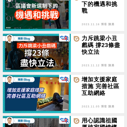
下的機遇和挑
戰
2023.11.16 博客 陳勇
力斥跳梁小丑
戲碼 撐23條盡
快立法
2023.11.12 博客 陳勇
增加支援家庭
措施 完善社區
互助網絡
2023.11.05 博客 陳勇
用心認識祖國