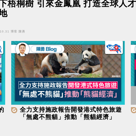
下梧桐樹 引來金鳳凰 打造全球人
地
.10.31 博客 陳勇
的
全力支持施政報告開發港式特色旅遊
「無處不熊貓」推動「熊貓經濟」