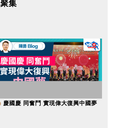
才聚集
慶國慶 同奮鬥 實現偉大復興中國夢