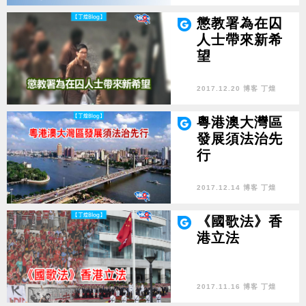
懲教署為在囚
人士帶來新希
望
2017.12.20 博客 丁煌
粵港澳大灣區
發展須法治先
行
2017.12.14 博客 丁煌
《國歌法》香
港立法
2017.11.16 博客 丁煌