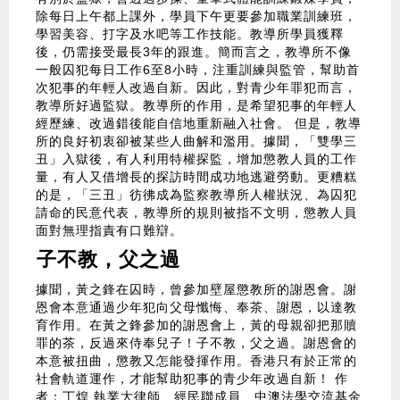
除每日上午都上課外，學員下午更要參加職業訓練班，
學習美容、打字及水吧等工作技能。教導所學員獲釋
後，仍需接受最長3年的跟進。簡而言之，教導所不像
一般囚犯每日工作6至8小時，注重訓練與監管，幫助首
次犯事的年輕人改過自新。因此，對青少年罪犯而言，
教導所好過監獄。教導所的作用，是希望犯事的年輕人
經歷練、改過錯後能自信地重新融入社會。 但是，教導
所的良好初衷卻被某些人曲解和濫用。據聞，「雙學三
丑」入獄後，有人利用特權探監，增加懲教人員的工作
量，有人又借增長的探訪時間成功地逃避勞動。更糟糕
的是，「三丑」彷彿成為監察教導所人權狀況、為囚犯
請命的民意代表，教導所的規則被指不文明，懲教人員
面對無理指責有口難辯。
子不教，父之過
據聞，黃之鋒在囚時，曾參加壁屋懲教所的謝恩會。謝
恩會本意通過少年犯向父母懺悔、奉茶、謝恩，以達教
育作用。在黃之鋒參加的謝恩會上，黃的母親卻把那贖
罪的茶，反過來侍奉兒子！子不教，父之過。謝恩會的
本意被扭曲，懲教又怎能發揮作用。香港只有於正常的
社會軌道運作，才能幫助犯事的青少年改過自新！ 作
者：丁煌 執業大律師 經民聯成員 中澳法學交流基金