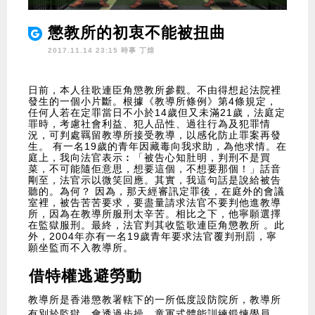
懲教所的初衷不能被扭曲
2017.11.14 23:15 時事
丁煌
日前，本人往歌連臣角懲教所參觀。不由得想起法院裡
發生的一個小片斷。根據《教導所條例》第4條規定，
任何人若在定罪當日不小於14歲但又未滿21歲，法庭定
罪時，考慮社會利益、犯人品性、過往行為及犯罪情
況，可判處羈留教導所接受教導，以感化防止罪案再發
生。 有一名19歲的青年因藏毒向我求助，為他求情。在
庭上，我向法官表示︰「被告心知肚明，判刑不是買
菜，不可能隨佢意思，想要這個，不想要那個！」話音
剛至，法官示以微笑回應。其實，我這句話是說給被告
聽的。為何？ 因為，那天經審訊定罪後，在庭外的會議
室裡，被告苦苦要求，要盡量請求法官不要判他進教導
所，因為在教導所服刑太辛苦。相比之下，他寧願選擇
在監獄服刑。最終，法官判其收監歌連臣角懲教所 。此
外，2004年亦有一名19歲青年要求法官覆判刑罰，寧
願坐監而不入教導所。
借特權逃避勞動
教導所是香港懲教署轄下的一所低度設防院所，教導所
有別於監獄，會透過步操、童軍式體能訓練鍛煉學員，