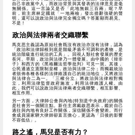
自己非政黨中人，而政治背景與其發表的法律意見是毫
無關係。這一言論又是否「此地無銀三百兩」呢？早
前，前主席林定國就「一地兩檢」發出措辭強硬的聲
明，還可以說政治與法律完全獨立嗎？答案顯而易見。
不是！
政治與法律兩者交織聯繫
馬克思主義認為原始社會既沒有政治亦沒有法律，認為
「政治和法律歸根到底是階級矛盾不可調和的產物，是
統治階級進行統治的工具」。回視人類社會發展的歷史
長河。早期，政治與法律乃一體發展。由中國的《韓非
子》和西方的《黑格爾法哲學批判》可見一斑。其後，
公民通過立憲限制皇權，政治與法律二分；而獨裁統治
者頒佈各種各樣的法律維護自己的統治地位，又將政治
與法律合二為一。「三權分立」將政治與法律相對獨
立，利用法律監督政府施攻，利用法律維護人權。由
此，我們可以說政治與法律兩者交織聯繫，相互影響、
相互作用。
另一方面，大律師公會與內地(特別是中央政府)的關係
是社會另一個關注點。新任主席戴啟思表示，鑑於自己
過往與內地有良好工作關係，深信關係不會變差。而行
會成員湯家驊大律師卻直言擔心，更認為「日後的影響
不容低估」。
路之遙，馬兒是否有力？