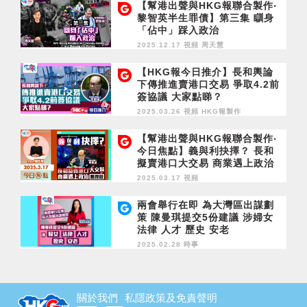
【幫港出聲與HKG報聯合製作‧
黎智英半生罪債】第三集 瞓身
「佔中」踩入政治
2025.12.17 視頻
周天慧
【HKG報今日推介】長和輿論
下傳推進賣港口交易 爭取4.2前
簽協議 大家點睇？
2025.03.26 視頻
HKG報製作
【幫港出聲與HKG報聯合製作‧
今日焦點】義與利抉擇？ 長和
擬賣港口大交易 商業遇上政治
無得避
2025.03.17 視頻
兩會舉行在即 為大灣區出謀劃
策 陳曼琪提交5份建議 涉婦女
法律 人才 歷史 安老
2025.02.28 時事
關於我們
私隱政策及免責聲明