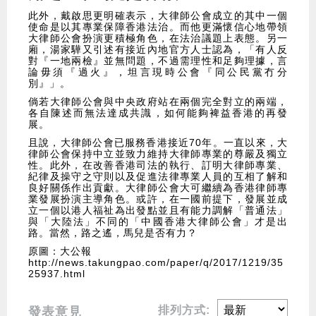
此外，戴啟思更明確表示，大律師公會成立的其中一個
使命是以其專業保障香港法治。而他更滿懷信心地帶領
大律師公會扮演更積極角色，在法治議題上表態。另一
廂，湯家驊又引述有接近內地官方人士認為，「有人反
對『一地兩檢』並無問題，不過需理性和足夠理據，言
論毋須『過火』，坦言現時公會『同公民黨冇分
別』」。
倘若大律師公會與中央政府站在兩個完全對立的兩端，
各自陳述而無法達成共識，如何能夠裨益香港的再發
展。
且說，大律師公會已服務香港接近70年。一直以來，大
律師公會保持中立並致力維持大律師專業的尊嚴及獨立
性。此外，在改善香港司法的執行、訂明大律師專業、
紀律及操守之守則以及促進法律專業人員的互相了解和
良好關係作出貢獻。大律師公會大可繼續為香港律師專
業發展扮演主導角色。或許，在一國前提下，發展並成
立一個以港人福祉為出發點並且有能力調解「普通法」
與「大陸法」不同的「中國香港大律師公會」才是出
路。當然，路之遙，馬兒是否有力？
原圖：大公報
http://news.takungpao.com/paper/q/2017/1219/35
25937.html
排列方式:
發表意見