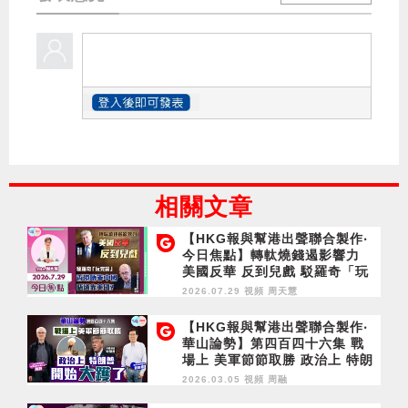
相關文章
【HKG報與幫港出聲聯合製作‧
今日焦點】轉軚燒錢遏影響力
美國反華 反到兒戲 駁羅奇「玩
完論」 香港唔靠中國 唔通靠美
2026.07.29 視頻
周天慧
國？
【HKG報與幫港出聲聯合製作‧
華山論勢】第四百四十六集 戰
場上 美軍節節取勝 政治上 特朗
普開始大鑊了
2026.03.05 視頻
周融