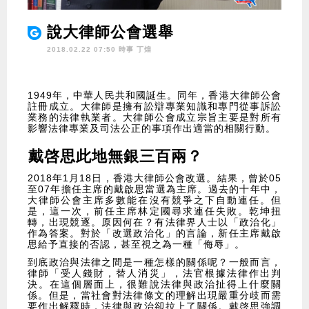
說大律師公會選舉
2018.02.22 07:50 時事
丁煌
1949年，中華人民共和國誕生。同年，香港大律師公會
註冊成立。大律師是擁有訟辯專業知識和專門從事訴訟
業務的法律執業者。大律師公會成立宗旨主要是對所有
影響法律專業及司法公正的事項作出適當的相關行動。
戴啓思此地無銀三百兩？
2018年1月18日，香港大律師公會改選。結果，曾於05
至07年擔任主席的戴啟思當選為主席。過去的十年中，
大律師公會主席多數能在沒有競爭之下自動連任。但
是，這一次，前任主席林定國尋求連任失敗。乾坤扭
轉，出現競逐。原因何在？有法律界人士以「政治化」
作為答案。對於「改選政治化」的言論，新任主席戴啟
思給予直接的否認，甚至視之為一種「侮辱」。
到底政治與法律之間是一種怎樣的關係呢？一般而言，
律師「受人錢財，替人消災」，法官根據法律作出判
決。在這個層面上，很難說法律與政治扯得上什麼關
係。但是，當社會對法律條文的理解出現嚴重分歧而需
要作出解釋時，法律與政治卻拉上了關係。戴啓思強調