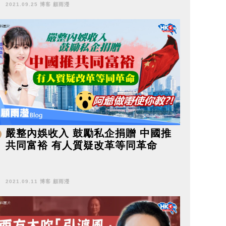
2021.09.25 博客 顧雨瀅
嚴整內娛收入 鼓勵私企捐贈 中國推
共同富裕 有人質疑改革等同革命
2021.09.11 博客 顧雨瀅