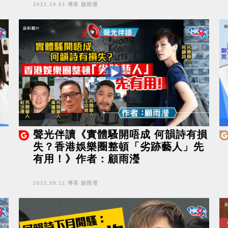
2021.10.01 博客 顧雨瀅
聲光伴讀《實體騷開唔成 何韻詩有損
失？香港娛樂圈整頓「劣跡藝人」先
有用！》作者：顧雨瀅
2021.09.11 博客 顧雨瀅