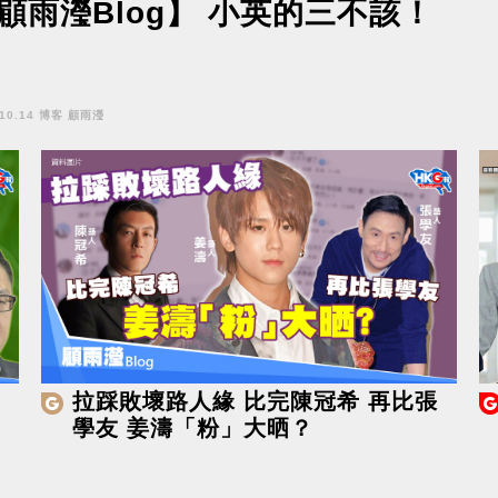
顅雨瀅Blog】 小英的三不該！
.10.14 博客 顧雨瀅
拉踩敗壞路人緣 比完陳冠希 再比張
學友 姜濤「粉」大晒？