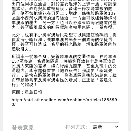
出口位同樣在油塘，對於需要過海的上班一族，可謂毫
無幫助。政府與其重複建設，多建一條功能重複的隧
道，倒不如把錢花在刀刃上，增建一條接駁將軍澳137
區至小西灣或柴灣的過海隧道，一方面可以緩解港鐵將
軍澳線的壓力，另一方面也可以舒緩東區海底隧道的壓
力，甚至吸引原來的紅隧駕駛者轉用東隧，一舉多得。
此外，也有不少將軍澳居民期望可以興建渡輪碼頭，提
供渡海小輪服務，讓將軍澳居民多一個渡海的便捷選
擇，甚至可打造成一條新的觀光路線，增加將軍澳的旅
遊吸引力。
所謂牽一髮動全身，完善將軍澳的交通佈局，在將軍澳
137區多建一條過海隧道，將能夠釋放數十萬將軍澳居
民擠入東隧的需求，繼而紓緩九龍東，甚至九龍中的交
通壓力。李家超特首在《施政報告》強調要「基建先
行」，盡快在將軍澳興建一條海底隧道接駁港島東，繼
而帶動港島東及將軍澳兩區的發展，正正是「基建先
行」的體現！
原圖：星島日報
https://std.stheadline.com/realtime/article/188599
0/
排列方式:
發表意見