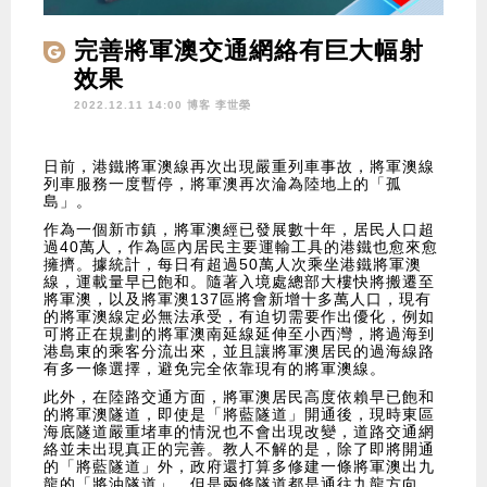
完善將軍澳交通網絡有巨大幅射
效果
2022.12.11 14:00 博客
李世榮
日前，港鐵將軍澳線再次出現嚴重列車事故，將軍澳線
列車服務一度暫停，將軍澳再次淪為陸地上的「孤
島」。
作為一個新市鎮，將軍澳經已發展數十年，居民人口超
過40萬人，作為區內居民主要運輸工具的港鐵也愈來愈
擁擠。據統計，每日有超過50萬人次乘坐港鐵將軍澳
線，運載量早已飽和。隨著入境處總部大樓快將搬遷至
將軍澳，以及將軍澳137區將會新增十多萬人口，現有
的將軍澳線定必無法承受，有迫切需要作出優化，例如
可將正在規劃的將軍澳南延線延伸至小西灣，將過海到
港島東的乘客分流出來，並且讓將軍澳居民的過海線路
有多一條選擇，避免完全依靠現有的將軍澳線。
此外，在陸路交通方面，將軍澳居民高度依賴早已飽和
的將軍澳隧道，即使是「將藍隧道」開通後，現時東區
海底隧道嚴重堵車的情況也不會出現改變，道路交通網
絡並未出現真正的完善。教人不解的是，除了即將開通
的「將藍隧道」外，政府還打算多修建一條將軍澳出九
龍的「將油隧道」，但是兩條隧道都是通往九龍方向，