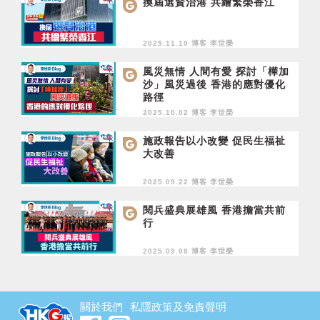
換屆選賢治港 共繪繁榮香江
2025.11.19 博客
李世榮
風災無情 人間有愛 探討「樺加
沙」風災過後 香港的應對優化
路徑
2025.10.02 博客
李世榮
施政報告以小改變 促民生福祉
大改善
2025.09.22 博客
李世榮
閱兵盛典展雄風 香港擔當共前
行
2025.09.08 博客
李世榮
關於我們
私隱政策及免責聲明