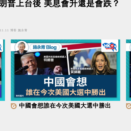
朗普上台後 美息會升還是會跌？
.11.11 博客 施永青
中國會想誰在今次美國大選中勝出