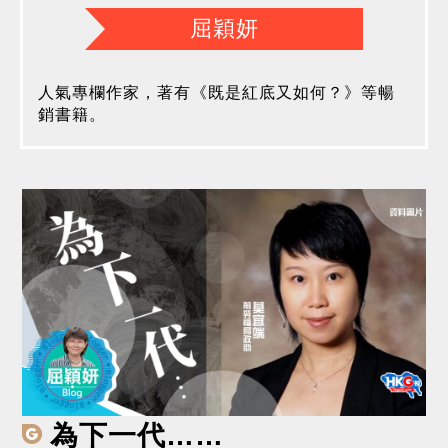
屈穎妍
人氣專欄作家，著有《既是紅底又如何？》等暢
銷書籍。
為下一代……