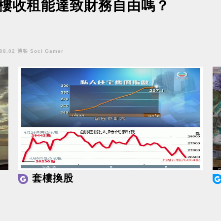
樓收租能達致財務自由嗎？
.08.02 博客 Soci Gamer
套樓換股