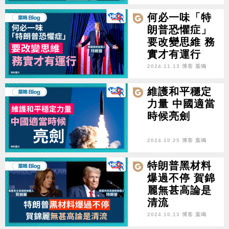
何必一味「特
朗普恐懼症」
要改變思維 務
實才有運行
2024.11.13 博客 葉鳴
維護和平穩定
力量 中國適當
時候亮劍
2024.10.25 博客 葉鳴
特朗普黑材料
爆過不停 賀錦
麗無甚高論是
清流
2024.10.13 博客 葉鳴