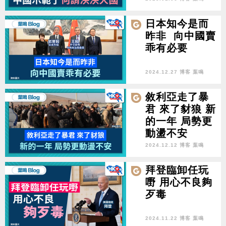
日本知今是而
昨非 向中國賣
乖有必要
2024.12.27 博客 葉鳴
敘利亞走了暴
君 來了豺狼 新
的一年 局勢更
動盪不安
2024.12.12 博客 葉鳴
拜登臨卸任玩
嘢 用心不良夠
歹毒
2024.11.22 博客 葉鳴