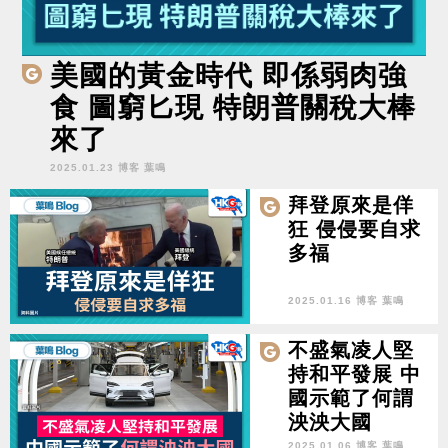
美國的黃金時代 即係弱肉強
食 圖窮匕現 特朗普關稅大棒
來了
2025.01.23 博客 葉鳴
拜登原來是佯
狂 侵侵要自求
多福
2025.01.16 博客 葉鳴
不盛氣凌人堅
持和平發展 中
國示範了何謂
泱泱大國
2025.01.06 博客 葉鳴