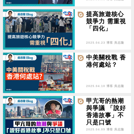
提高旅遊核心
競爭力 需重視
「四化」
2025.04.23 博客 吳志隆
中美關稅戰 香
港何處站？
2025.04.10 博客 吳志隆
甲亢哥的熱潮
與爭議 「說好
香港故事」不
只是口號
2025.04.09 博客 吳志隆