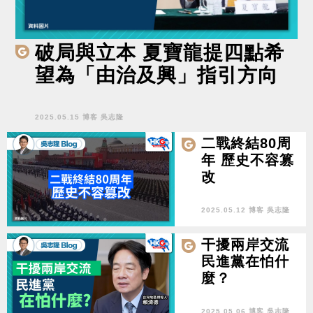
破局與立本 夏寶龍提四點希
望為「由治及興」指引方向
2025.05.15 博客 吳志隆
二戰終結80周
年 歷史不容篡
改
2025.05.12 博客 吳志隆
干擾兩岸交流
民進黨在怕什
麼？
2025.05.06 博客 吳志隆