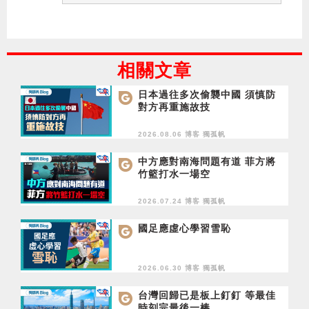
相關文章
日本過往多次偷襲中國 須慎防
對方再重施故技
2026.08.06 博客
獨孤帆
中方應對南海問題有道 菲方將
竹籃打水一場空
2026.07.24 博客
獨孤帆
國足應虛心學習雪恥
2026.06.30 博客
獨孤帆
台灣回歸已是板上釘釘 等最佳
時刻完最後一棒