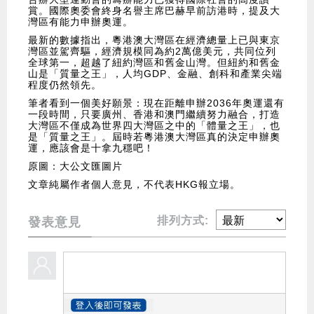
賞。國際奧委會終身名譽主席巴赫早前訪港時，提及大
灣區有能力申辦奧運。
最新的數據指出，粵港澳大灣區在經濟總量上已與東京
灣區並駕齊驅，經濟規模同為約2萬億美元，共同位列
全球第一，超越了紐約灣區和舊金山灣。但紐約和舊金
山是「質量之王」，人均GDP、金融、創科和產業尖端
程度仍然領先。
筆者看到一個美好願景：現在距離申辦2036年奧運還有
一段時間，只要廣州、香港和澳門繼續努力融合，打造
大灣區不僅成為世界四大灣區之中的「體量之王」，也
是「質量之王」。屆時若粵港澳大灣區真的決定申辦奧
運，應該會是十拿九穩吧！
原圖：大公文匯圖片
文章純屬作者個人意見，不代表HKG報立場。
排列方式:
發表意見