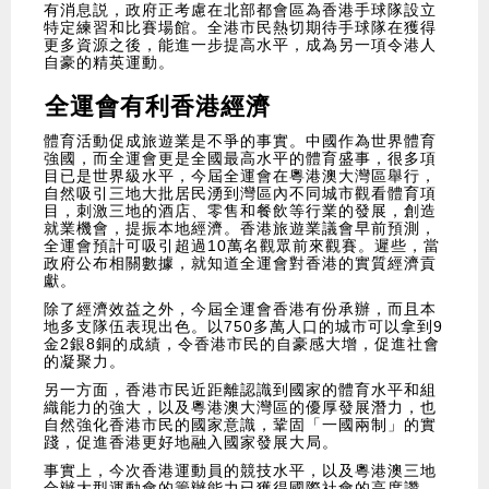
有消息説，政府正考慮在北部都會區為香港手球隊設立
特定練習和比賽場館。全港市民熱切期待手球隊在獲得
更多資源之後，能進一步提高水平，成為另一項令港人
自豪的精英運動。
全運會有利香港經濟
體育活動促成旅遊業是不爭的事實。中國作為世界體育
強國，而全運會更是全國最高水平的體育盛事，很多項
目已是世界級水平，今屆全運會在粵港澳大灣區舉行，
自然吸引三地大批居民湧到灣區內不同城市觀看體育項
目，刺激三地的酒店、零售和餐飲等行業的發展，創造
就業機會，提振本地經濟。香港旅遊業議會早前預測，
全運會預計可吸引超過10萬名觀眾前來觀賽。遲些，當
政府公布相關數據，就知道全運會對香港的實質經濟貢
獻。
除了經濟效益之外，今屆全運會香港有份承辦，而且本
地多支隊伍表現出色。以750多萬人口的城市可以拿到9
金2銀8銅的成績，令香港市民的自豪感大增，促進社會
的凝聚力。
另一方面，香港市民近距離認識到國家的體育水平和組
織能力的強大，以及粵港澳大灣區的優厚發展潛力，也
自然強化香港市民的國家意識，鞏固「一國兩制」的實
踐，促進香港更好地融入國家發展大局。
事實上，今次香港運動員的競技水平，以及粵港澳三地
合辦大型運動會的籌辦能力已獲得國際社會的高度讚