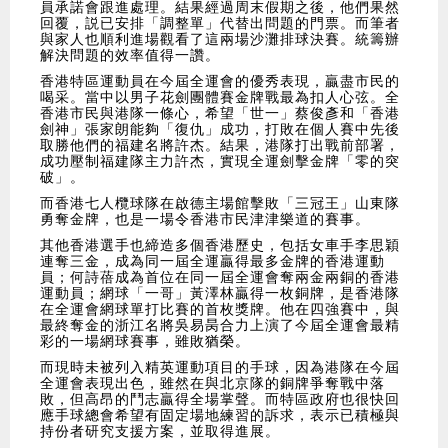
員承諾會跟進處理。結果經過周末假期之後，他們果然
回覆，説已安排「調整單」代替出問題的門票。而筆者
與家人也順利進場觀看了這兩場沙灘排球決賽。統籌辦
解決問題的效率值得一讚。
香港特區運動員在今屆全運會的優秀表現，贏盡市民的
喝采。當中以男子花劍團體賽金牌戰最為扣人心弦。全
香港市民與港隊一條心，希望「世一」蔡俊彥和「香港
劍神」張家朗能夠「復仇」成功，打敗在個人賽中先後
取勝他們的福建名將許杰。結果，港隊打出戰前部署，
成功壓制福建隊主力許杰，實現全運劍擊金牌「零的突
破」。
而香港七人欖球隊在啟德主場館擊敗「三冠王」山東隊
勇奪金牌，也是一場令香港市民津津樂道的賽事。
其他香港選手也締造多個香港歷史，包括女車手李思穎
連奪三金，成為同一屆全運贏得最多金牌的香港運動
員；何詩蓓成為首位在同一屆全運會奪兩金兩銅的香港
運動員；網球「一哥」黃澤林贏得一枚銅牌，是香港隊
在全運會網球單打比賽的首枚獎牌。他在四強賽中，與
最終奪金的浙江名將吳易昺合力上演了今屆全運會最精
彩的一場網球賽事，雖敗猶榮。
而現時未被列入精英運動項目的手球，因為港隊在今屆
全運會表現出色，雖然在與北京隊的銅牌爭奪戰中落
敗，但高昂的鬥志贏得全場掌聲。而特區政府也很快回
應手球總會希望有固定場地練習的訴求，表示已積極與
持份者研究支援方案，並取得進展。