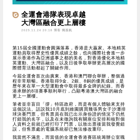
全運會港隊表現卓越
大灣區融合更上層樓
2025.11.24 20:18 博客
獨孤帆
第15屆全國運動會圓滿落幕，香港是大贏家。本地精英
運動員取得歷史性優異成績之餘，也向國際社會進一步
展示香港作為亞洲盛事之都的美名，對香港優化本地精
英運動、大灣區融合，以及日後爭取舉辦更高層次的國
際體育活動都起了關鍵作用。
今屆全運會首次由廣東、香港和澳門聯合舉辦，整個過
程非常順暢。香港取得9金、2銀、8銅的優異成績，是
歷年來在單一大型運動會中取得最多金牌的紀錄。而香
港承辦的8項賽事順利舉行，凸顯粵港澳大灣區的融合
更上一層樓。
筆者並非盲目「撐」特區政府，而是有個人體驗來支持
這個説法。話説我10月底到維園購買幾張男女子沙灘排
球決賽門票，但售票員在我已出示身份證的情況下仍然
打錯我的名字，以及在未徵詢我有關座位安排和核對個
人資料之前就已經打印了門票，以致出票後當我發覺錯
誤，但售票處的電腦系統卻已無法修改重印。
我當然不滿意，而當值的全運會香港賽區統籌辦公室職