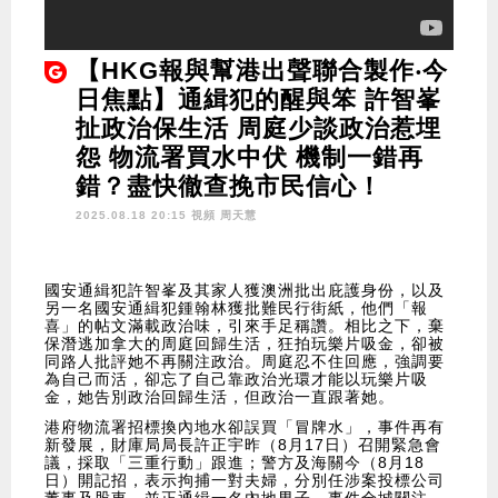
【HKG報與幫港出聲聯合製作‧今
日焦點】通緝犯的醒與笨 許智峯
扯政治保生活 周庭少談政治惹埋
怨 物流署買水中伏 機制一錯再
錯？盡快徹查挽市民信心！
2025.08.18 20:15 視頻
周天慧
國安通緝犯許智峯及其家人獲澳洲批出庇護身份，以及
另一名國安通緝犯鍾翰林獲批難民行街紙，他們「報
喜」的帖文滿載政治味，引來手足稱讚。相比之下，棄
保潛逃加拿大的周庭回歸生活，狂拍玩樂片吸金，卻被
同路人批評她不再關注政治。周庭忍不住回應，強調要
為自己而活，卻忘了自己靠政治光環才能以玩樂片吸
金，她告別政治回歸生活，但政治一直跟著她。
港府物流署招標換內地水卻誤買「冒牌水」，事件再有
新發展，財庫局局長許正宇昨（8月17日）召開緊急會
議，採取「三重行動」跟進；警方及海關今（8月18
日）開記招，表示拘捕一對夫婦，分別任涉案投標公司
董事及股東，並正通緝一名內地男子。事件全城關注，