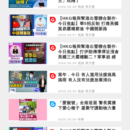
主」玩殘了
2026.08.08 視頻
周天慧
【HKG報與幫港出聲聯合製作‧
今日焦點】華5招反制 打痛美國
貿易霸權窮途 中國開新路
2026.08.07 視頻
周天慧
【HKG報與幫港出聲聯合製作‧
今日焦點】打伊朗傳導彈近清倉
美國三大霸權斷二？軍事崩 經
濟損
2026.08.06 視頻
周天慧
當年．今日 有人濫用法援搞風
搞雨 有人沒有法援放棄清白
2026.08.06 視頻
周天慧
「愛寵號」全港巡迴 警長冀播
下愛心種子 凝聚守護動物力量
2026.08.06 時事