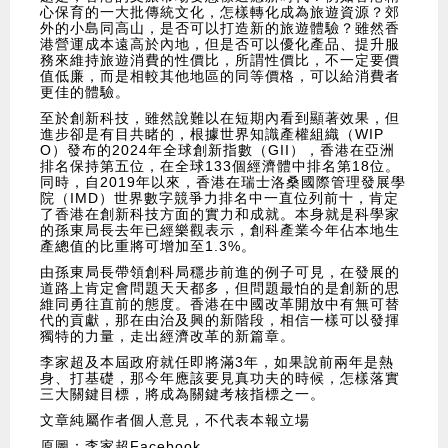
心保育的一大批傳統文化，怎樣轉化成為旅遊資源？郊
外的小島同高山，是否可以打造新的旅遊體驗？雖然香
港營運成本遠高於內地，但是否可以優化產品、提升服
務來維持旅遊消費的性價比，所謂性價比，不一定要價
值低廉，而是相較其他地區的同等價格，可以給消費者
更佳的體驗。
至於創新科技，雖然說難以在短期內看到顯著效果，但
進步卻是有目共睹的，根據世界知識產權組織（WIP
O）發布的2024年全球創新指數（GII），香港在亞洲
排名保持第五位，在全球133個經濟體中排名第18位。
同時，自2019年以來，香港在瑞士洛桑國際管理發展學
院（IMD）世界數字競爭力排名中一直位列前十，肯定
了香港在創新科技方面的實力和成就。本身就是科學家
的孫東局長去年已經樂觀表示，創科產業今年佔本地生
產總值的比重將可增加至1.3%。
由孫東局長帶領創科局穩步前進的例子可見，在發展的
道路上肯定會問題天天都多，但問題最怕的是創新的思
維同勇往直前的態度。香港在中國改革開放中有無可替
代的貢獻，那在由治及興的新階段，相信一樣可以發揮
獨特的力量，走出經濟改革的新篇章。
李家超及本屆政府就任即將滿3年，如果說前兩年是熱
身、打基礎，那今年應該要見真功夫的時候，怎樣落實
三大關鍵目標，將成為關鍵考核指標之一。
文章純屬作者個人意見，不代表本報立場
原圖：李家超Facebook