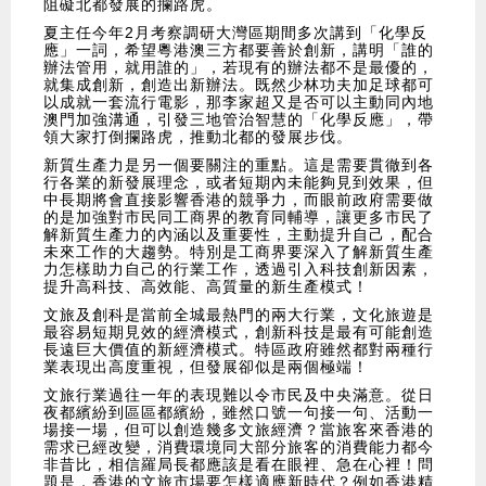
阻礙北都發展的攔路虎。
夏主任今年2月考察調研大灣區期間多次講到「化學反
應」一詞，希望粵港澳三方都要善於創新，講明「誰的
辦法管用，就用誰的」，若現有的辦法都不是最優的，
就集成創新，創造出新辦法。既然少林功夫加足球都可
以成就一套流行電影，那李家超又是否可以主動同內地
澳門加強溝通，引發三地管治智慧的「化學反應」，帶
領大家打倒攔路虎，推動北都的發展步伐。
新質生產力是另一個要關注的重點。這是需要貫徹到各
行各業的新發展理念，或者短期內未能夠見到效果，但
中長期將會直接影響香港的競爭力，而眼前政府需要做
的是加強對市民同工商界的教育同輔導，讓更多市民了
解新質生產力的內涵以及重要性，主動提升自己，配合
未來工作的大趨勢。特別是工商界要深入了解新質生產
力怎樣助力自己的行業工作，透過引入科技創新因素，
提升高科技、高效能、高質量的新生產模式！
文旅及創科是當前全城最熱門的兩大行業，文化旅遊是
最容易短期見效的經濟模式，創新科技是最有可能創造
長遠巨大價值的新經濟模式。特區政府雖然都對兩種行
業表現出高度重視，但發展卻似是兩個極端！
文旅行業過往一年的表現難以令市民及中央滿意。從日
夜都繽紛到區區都繽紛，雖然口號一句接一句、活動一
場接一場，但可以創造幾多文旅經濟？當旅客來香港的
需求已經改變，消費環境同大部分旅客的消費能力都今
非昔比，相信羅局長都應該是看在眼裡、急在心裡！問
題是，香港的文旅市場要怎樣適應新時代？例如香港精