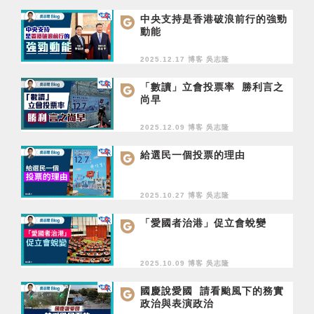
中央支持是香港破浪前行的強勁
動能
2025.12.17 博客
吳志隆
「數讀」立會投票率 勝利言之
尚早
2025.12.09 博客
吳志隆
給選民一個投票的理由
2025.10.27 博客
吳志隆
「愛國者治港」促立會蛻變
2025.10.09 博客
吳志隆
國慶說愛國 請看颱風下的務實
政治與表演政治