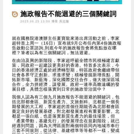
施政報告不能迴避的三個關鍵詞
2025.06.25 13:50 博客
吳志隆
就在國務院港澳辦主任夏寶龍來港出席活動之前，李家
超特首上周一（16日）宣布就9月公布任內第4份施政報
告啟動公眾諮詢,到底今年的施政報告會將焦點放在哪
裡？筆者以為有三個關鍵詞，無法迴避。
在由治及興的新階段，李家超呼籲全體市民積極建言獻
策，同政府一起建設更美好的香港。特首多次表示，今
日的香港經濟正處於經濟轉型期，特區政府會繼續帶領
社會各界守正創新、求進求變；積極發掘新增長點，開
拓新市場、新藍海，深化國際交往合作，做大做深區域
合作，全力拼經濟，謀發展。政府一連串高瞻遠矚的發
展目標，具體怎樣落實到日常的施政管治當中？
我個人認為有三個九月施政報告不能迴避的關鍵詞，包
括北部都會區、新質生產力、文旅創科。北都是一個長
期發展的大工程，李家超的首個任期能否為北部都會區
奠定良好的發展基礎，對北都發展進程有重要影響。北
都是一張白紙，也是落實新質生產力的最佳場景，但
「產業帶動，基建先行」的發展理念在規劃階段，就已
經遇到問題，因為大灣區面對兩個特區同內地城市奉行
三套不同規則，從法律、基建標準等等都不一樣，變成