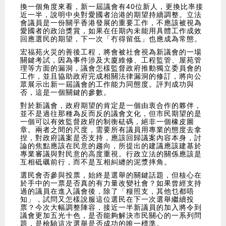
換一個角度來看，新一屆議會有40位新人，更換比率接
近一半，說明中央對愛國者治港的期望持續調整。立法
會議員是一份關乎香港發展的重要工作，不應該被視為
愛國者的政治獎賞，如果在任期內未能用具體工作成效
回應選民的期望，下一次「冇得留低」也應成為常態。
宏福苑火災的善後工程，將會被社會視為新議會的一場
關鍵考試，因為事件涉及大廈維修、工程監管、屋苑管
理等方面的漏洞，議會怎樣監督政府推動獨立委員會的
工作，並且協助政府完成相關法律漏洞的修訂，將向公
眾展示出新一屆議會的工作能力同態度。評判成功與
否，這是一個關鍵的參數。
對於新議會，政府期望的肯定是一個由衷合作的夥伴，
並不是過往那種為反而反的議會文化，但市民期望的是
一個可以有效監督政府的制衡砝碼，絕非一個橡皮圖
章。兩者之間的尺度，需要所有議員用專業的態度去拿
捏，對政府議案是否支持，應該回歸議案內容本身，討
論的焦點應該在民意的趨向，所提出的建議應該建基於
專業審議與對民意的高度重視。行政立法的關係應該是
互相砥礪前行，而不是互相糾纏的泥漿摔角。
選民會否參與投票，始終是選舉的關鍵話題，但核心在
於手中的一票是否真的有力量改變社會？如果曾經支持
過的議員在進入議會後，除了「糧照支，其他乜都唔
知」，試問又怎樣說服這位選民在下一次選舉繼續投
票？今次大幅調整陣容，接近一半新議員的加入將令到
議會更加五光十色，是否能夠解決市民關心的一系列問
題，是檢驗這次選舉是否成功的唯一標準。