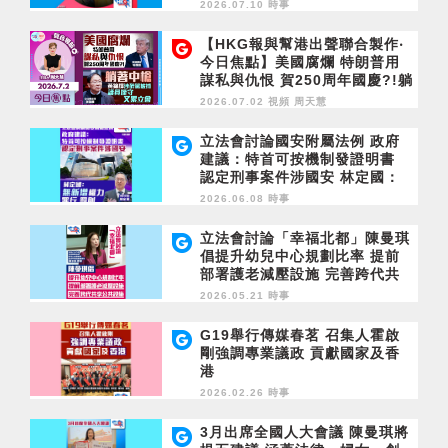
2026.07.10 時事
【HKG報與幫港出聲聯合製作‧
今日焦點】美國腐爛 特朗普用
謀私與仇恨 賀250周年國慶?!躺
著中槍 黃錦輝涉醉駕被捕 議員
2026.07.02 視頻
周天慧
操守又累立會
立法會討論國安附屬法例 政府
建議：特首可按機制發證明書
認定刑事案件涉國安 林定國：
無新增權力 罪行 罰則
2026.06.08 時事
立法會討論「幸福北都」陳曼琪
倡提升幼兒中心規劃比率 提前
部署護老減壓設施 完善跨代共
享公共設施
2026.05.21 時事
G19舉行傳媒春茗 召集人霍啟
剛強調專業議政 貢獻國家及香
港
2026.02.26 時事
3月出席全國人大會議 陳曼琪將