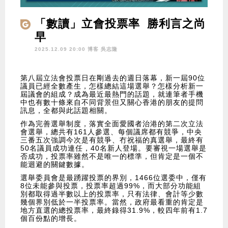
「數讀」立會投票率 勝利言之尚
早
2025.12.09 20:00 博客
吳志隆
第八屆立法會投票日在剛過去的週日落幕，新一屆90位
議員已經全數產生，怎樣總結這場選舉？怎樣分析新一
屆議會的組成？成為最近最熱門的話題，就連筆者手機
中也有數十條來自不同背景但又關心香港的朋友的提問
訊息，全都與此話題相關。
作為完善選舉制度，落實全面愛國者治港的第二次立法
會選舉，總共有161人參選、每個議席都有競爭，中央
三番五次強調今次是有競爭、冇祝福的真選舉，最終有
50名議員成功連任，40名新人登場。要審視一場選舉是
否成功，投票率雖然不是唯一的標準，但肯定是一個不
能迴避的關鍵數據。
選舉委員會是最踴躍投票的界別，1466位選委中，僅有
8位未能參與投票，投票率超過99%，而大部分功能組
別都取得過半數以上的投票率，只有法律、會計等少數
幾個界別低於一半投票率。當然，政府最看重的肯定是
地方直選的總投票率，最終錄得31.9%，較四年前有1.7
個百份點的增長。