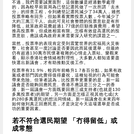
不過，我們需要誠實面對，這個數據是經過數學處理
的，因為較早前當局為已登記選民做了一次所謂「去水
分」的排查工程，令到總登記選民減少了34萬人，雖然
投票率略有回升，但如果看實際投票人數，今年減少了
大約三萬三千人。由此可見社會整體的投票意欲是有所
降低，就算政府花費超過1.77億的巨額推廣費用，希望
推高投票率，但成效相當有限。怎樣有效提高選民的投
票意欲，應該成為政府未來需要深入研究的課題之一。
當然，投票率的表現肯定受到震驚世界的宏福苑火災衝
擊，社會甚至一度討論是否要因此而延後選舉，但最終
仍有超過130萬市民懷著複雜的心情走入票站。樂觀來
看，顯示香港社會情緒相對理性，大多數人都知道要盡
快選出新議會，才有助推動災後工作。
投票率有31.9%，較四年前略升1.7各百分點，如果有政
黨或者部門因此覺得值得慶祝，這種短視的行為可能會
帶來危險。但筆者認為，比投票率更重要的是，新一屆
議會是否能夠回應民意。香港不應該是三分之一的香
港，新一屆議會一方面既要回應三成支持者(也就是130
多萬投票者)的期望，另一方面是怎樣正視其他七成(大
約280多萬選民)的想法同情緒。新一屆議會在未來四年
如何做到真正回應民意，才是決定今天這場選舉是否成
功的重要因素。
若不符合選民期望 「冇得留低」或
成常態