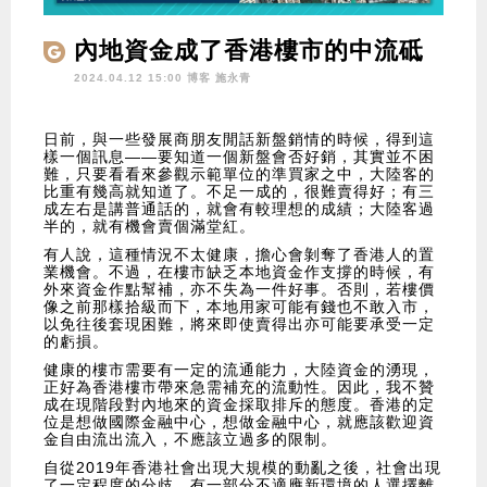
內地資金成了香港樓市的中流砥
柱
2024.04.12 15:00 博客
施永青
日前，與一些發展商朋友閒話新盤銷情的時候，得到這
樣一個訊息——要知道一個新盤會否好銷，其實並不困
難，只要看看來參觀示範單位的準買家之中，大陸客的
比重有幾高就知道了。不足一成的，很難賣得好；有三
成左右是講普通話的，就會有較理想的成績；大陸客過
半的，就有機會賣個滿堂紅。
有人說，這種情況不太健康，擔心會剝奪了香港人的置
業機會。不過，在樓市缺乏本地資金作支撐的時候，有
外來資金作點幫補，亦不失為一件好事。否則，若樓價
像之前那樣拾級而下，本地用家可能有錢也不敢入市，
以免往後套現困難，將來即使賣得出亦可能要承受一定
的虧損。
健康的樓市需要有一定的流通能力，大陸資金的湧現，
正好為香港樓市帶來急需補充的流動性。因此，我不贊
成在現階段對內地來的資金採取排斥的態度。香港的定
位是想做國際金融中心，想做金融中心，就應該歡迎資
金自由流出流入，不應該立過多的限制。
自從2019年香港社會出現大規模的動亂之後，社會出現
了一定程度的分歧。有一部分不適應新環境的人選擇離