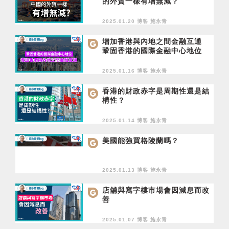
的外貿一樣有增無減？
2025.01.20 博客
施永青
增加香港與內地之間金融互通
鞏固香港的國際金融中心地位
2025.01.16 博客
施永青
香港的財政赤字是周期性還是結
構性？
2025.01.14 博客
施永青
美國能強買格陵蘭嗎？
2025.01.13 博客
施永青
店舖與寫字樓市場會因減息而改
善
2025.01.07 博客
施永青