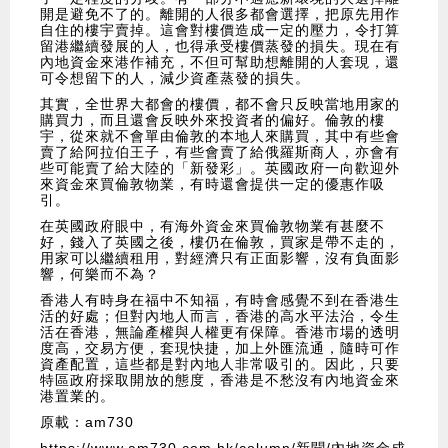
開是避免不了的。離開的人很多都會選擇，把原先用作
自住的樓宇賣掉。這會對樓價造成一定的壓力，令打算
留港繼續發展的人，也得承受樓價蒸發的損失。現在有
內地資金來港作補充，不但可幫助想離開的人套現，還
可令想留下的人，減少資產蒸發的損失。
其實，全世界大都會的樓價，都不會只反映當地用家的
購買力，而且還會反映外來投資者的偏好。倫敦的樓
宇，從來就不會單由倫敦的本地人來購買，其中有些會
賣了給阿拉伯王子，有些會賣了給俄羅斯商人，亦會有
些可能賣了給大陸的「新發彩」。英國政府一向歡迎外
來資金來買倫敦物業，有時還會提供一定的優惠作吸
引。
在英國政府眼中，有海外資金來買倫敦物業有甚麼不
好，錢入了英國之後，樓仍在倫敦，買家是帶不走的，
用家可以繼續租用，對經濟只有正面影響，沒有負面影
響，何樂而不為？
香港人有時身在福中不知福，有時會感覺不到在香港生
活的好處；但對內地人而言，香港的高水平法治，令生
活在香港，無論產權與人權更有保障。香港市場的透明
度高，交易方便，套現快捷，加上外匯流通，隨時可作
資產配置，這些都是對內地人非常吸引的。因此，只要
特區政府採取開放的態度，香港是不愁沒有內地資金來
港置業的。
原載：am730