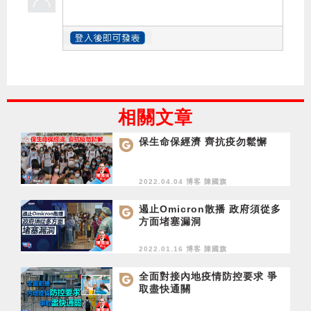
相關文章
保生命保經濟 齊抗疫勿鬆懈
2022.04.04 博客
陳國旗
遏止Omicron散播 政府須從多
方面堵塞漏洞
2022.01.16 博客
陳國旗
全面對接內地疫情防控要求 爭
取盡快通關