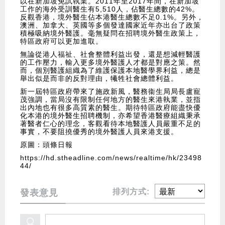
以在新加坡免試執業。2011年至2017年間，在新加坡
工作的海外受訓醫生有5,510人，佔醫生總數的42%。
反觀香港，境外醫生佔本港醫生總數不足0.1%。另外，
澳洲、加拿大、英國等多個發達國家近年亦出台了政策
積極吸納境外醫護。毫無疑問在招聘境外醫生政策上，
特區政府可以更加進取。
無論從港人福祉、社會整體利益出發，還是想減輕醫護
的工作壓力，輸入更多境外醫護人才都是對應之策。然
而，個別醫護組織為了維護保護本地醫學界利益，總是
舉出似是而非的反對理由，犧牲社會總體利益。
新一屆特區政府帶來了施政新風，醫務衞生局局長盧寵
茂強調，當局沒有限制任何地方的醫生來港執業，並指
出內地也有很多高質素的醫生。期待特區政府能盡快優
化本港的境外醫生招聘機制，亦希望香港醫療組織秉承
著醫者仁心的理念，客觀看待本地醫護人員嚴重不足的
事實，不要阻撓優秀的境外醫護人員來港支援。
原圖：頭條日報
https://hd.stheadline.com/news/realtime/hk/23498
44/
排列方式:
發表意見