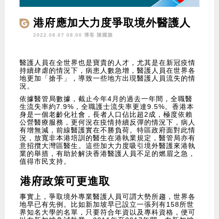
港府應加大力度爭取境外醫護人
員
2022.08.07 08:00 博客
陳國旗
醫護人員在全世界也是寶貴的人才，尤其是在新冠疫情
持續肆虐的情況下，病患人數急增，醫護人員在世界各
地更加「搶手」，導致一些地方出現醫護人員流失的情
況。
依據醫管局數據，截止今年4月的過去一年間，全職醫
生流失率約7.9%，全職護士流失率更達9.5%。香港本
身是一個老齡化社會，長者人口佔比超2成，極度依賴
公營醫療服務，更何況在疫情持續反彈的情況下，病人
有增無減，前線醫護實在不勝負荷。特區政府面對此情
況，放寬非本港培訓的醫生在港執業規定，醫管局亦有
意招攬大灣區醫生。這些加大力度吸引境外醫護來港執
業的舉措，有助於解決香港醫護人員不足的燃眉之急，
值得市民支持。
港府政策可更進取
事實上，爭取境外專業醫護人員可謂大勢所趨，世界各
地早已有先例。比如新加坡早已設立一張列有158所世
界知名大學的名單，只要符合年資以及專科資格，便可