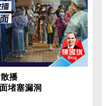
n散播
面堵塞漏洞