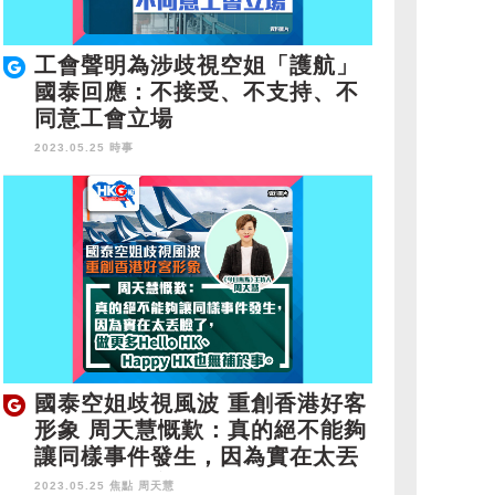
工會聲明為涉歧視空姐「護航」
國泰回應：不接受、不支持、不
同意工會立場
2023.05.25 時事
國泰空姐歧視風波 重創香港好客
形象 周天慧慨歎：真的絕不能夠
讓同樣事件發生，因為實在太丟
臉了，做更多Hello HK、Happy
2023.05.25 焦點
周天慧