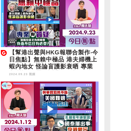
【幫港出聲與HKG報聯合製作‧今
日焦點】無賴中極品 港夫婦機上
蝦內地女 怪論盲護影衰晒 專業
與質疑 遺屬投訴北角開槍警 負
2024.09.23 視頻
面不信任有必要？