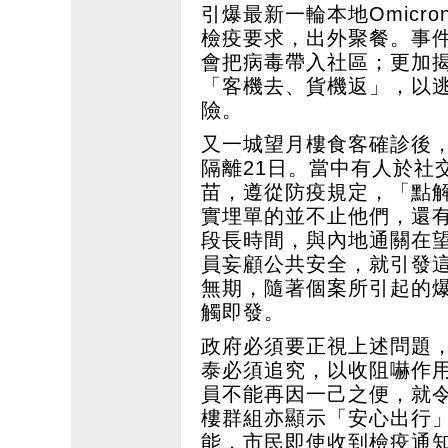
引爆最新一輪本地Omicr
檢疫要求，出外聚餐。事
會把病毒帶入社區；更加
「客機去、貨機返」，以
險。
又一城望月樓食客確診後，
隔離21日。當中有人於社
苗，遵從防疫規定，「點
實埋單的並不止他們，還
段長時間，與內地通關在
員妄顧公共安全，就引發這一
無期，隨著個案所引起的
觸即發。
政府必須要正視上述問題
泰必須追究，以收阻嚇作
員不能再因一己之便，就
樓群組亦顯示「安心出行
能，市民即使收到檢疫通