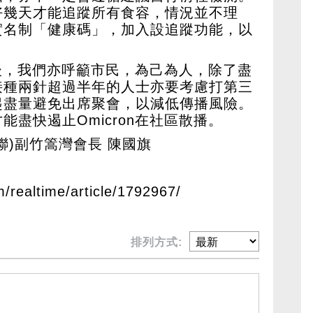
好幾天才能追蹤所有食容，情況並不理
實名制「健康碼」，加入設追蹤功能，以
區後，我們亦呼籲市民，為己為人，除了盡
接種兩針超過半年的人士亦要考慮打第三
起盡量避免出席聚會，以減低傳播風險。
盡快遏止Omicron在社區散播。
聯)副竹篙灣會長 陳國旗
m/realtime/article/1792967/
排列方式: