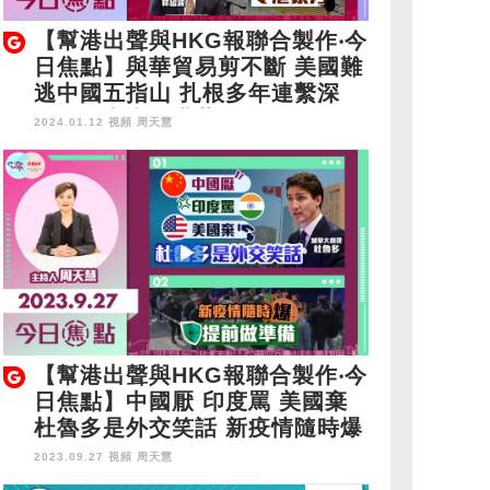
【幫港出聲與HKG報聯合製作‧今
日焦點】與華貿易剪不斷 美國難
逃中國五指山 扎根多年連繫深
國泰屢出事令港蒙污
2024.01.12 視頻
周天慧
【幫港出聲與HKG報聯合製作‧今
日焦點】中國厭 印度罵 美國棄
杜魯多是外交笑話 新疫情隨時爆
提前做準備
2023.09.27 視頻
周天慧