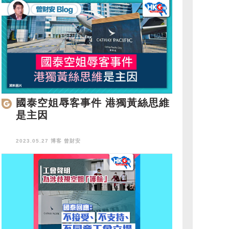
國泰空姐辱客事件 港獨黃絲思維
是主因
2023.05.27 博客
曾財安