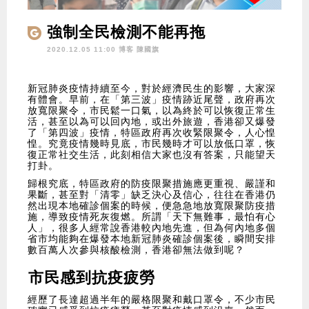
強制全民檢測不能再拖
2020.12.05 11:00 博客
陳國旗
新冠肺炎疫情持續至今，對於經濟民生的影響，大家深
有體會。早前，在「第三波」疫情跡近尾聲，政府再次
放寬限聚令，市民鬆一口氣，以為終於可以恢復正常生
活，甚至以為可以回內地，或出外旅遊，香港卻又爆發
了「第四波」疫情，特區政府再次收緊限聚令，人心惶
惶。究竟疫情幾時見底，市民幾時才可以放低口罩，恢
復正常社交生活，此刻相信大家也沒有答案，只能望天
打卦。
歸根究底，特區政府的防疫限聚措施應更重視、嚴謹和
果斷，甚至對「清零」缺乏決心及信心，往往在香港仍
然出現本地確診個案的時候，便急急地放寬限聚防疫措
施，導致疫情死灰復燃。所謂「天下無難事，最怕有心
人」，很多人經常說香港較內地先進，但為何內地多個
省市均能夠在爆發本地新冠肺炎確診個案後，瞬間安排
數百萬人次參與核酸檢測，香港卻無法做到呢？
市民感到抗疫疲勞
經歷了長達超過半年的嚴格限聚和戴口罩令，不少市民