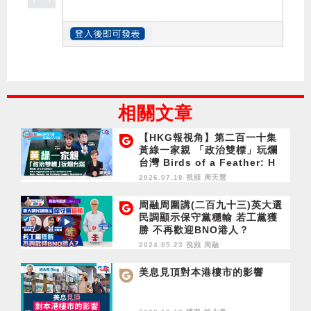
相關文章
【HKG報視角】第二百一十集
黃綠一家親 「政治雙標」玩爛
台灣 Birds of a Feather: H
K’s Opposition and Taiwa
2026.07.18 視頻
周天慧
n’s DPP Ruin Taiwan via Po
litical Double Standards
周融周圍講(二百九十三)英大選
民調顯示保守黨穩輸 若工黨獲
勝 不再歡迎BNO港人？
2024.05.23 視頻
周融
美息見頂對本港樓市的影響