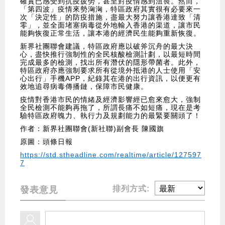
確實已感受到抗疫疲勞，甚至對疫情感到沮喪。然而，
「第四波」疫情來勢洶洶，特區政府其實很有必要來一
次「決定性」的防疫措施，盡最大努力讓香港達致「清
零」，並全面堵塞病毒從外地輸入香港的渠道，讓市民
能夠恢復正常生活，讓本港的經濟民生能夠重新恢復。
新界社團聯會建議，特區政府應以破斧沉舟的最大決
心，盡快推行強制性的全民核酸檢測計劃，以最短時間
完成最多的檢測，找出所有潛伏的隱形帶菌者。此外，
特區政府亦應強制要求所有從境外抵港的人士使用「安
心出行」手機APP，紀錄其在港的出行資訊，以便更有
效地追尋病毒傳播鏈，保障市民健康。
疫情對香港市民的情緒及經濟影響經已愈來愈大，強制
全民檢測不能夠再拖了，所謂長痛不如短痛，現在是考
驗特區政府魄力、執行力及規劃能力的最緊要關頭了！
作者：新界社團聯會(新社聯)副會長 陳國旗
原圖：頭條日報
https://std.stheadline.com/realtime/article/127597
7
排列方式:
發表意見