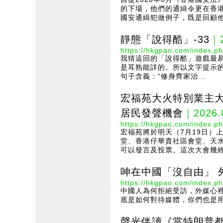
的下場，他們的通緝令更在香港
國安通緝犯做例子，既是回顧他
靜態「說得酷」-33
｜2
https://hkgpao.com/index.ph
我猜這回的「說得酷」遊戲最
是耳熟能詳的。所以文字提示的助
句子含義：“修身齊家治...
宏福苑大火特別業主大
居民發聲機會
｜2026.
https://hkgpao.com/index.ph
宏福苑將於明天（7月19日）
堂、香港仔華貴社區會堂、天
可以發言及投票。這次大會幾經
呻在中國「沒自由」 
https://hkgpao.com/index.ph
中國人為何拒絕受訪，外媒心
底是如何對待媒體，你們也是用
聲光伴讀《當特朗普都