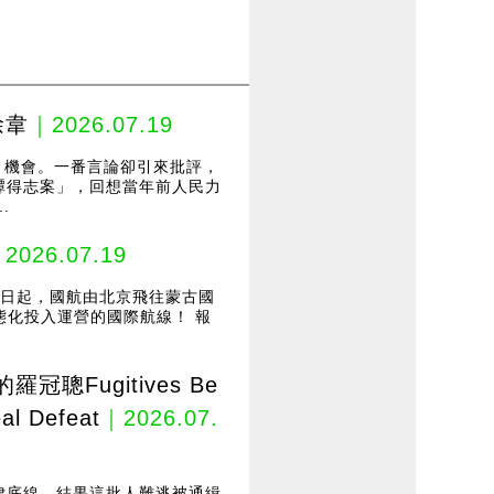
徐韋
｜2026.07.19
、機會。一番言論卻引來批評，
譚得志案」，回想當年前人民力
.
2026.07.19
2日起，國航由北京飛往蒙古國
態化投入運營的國際航線！ 報
Fugitives Be
al Defeat
｜2026.07.
律底線。結果這批人難逃被通緝