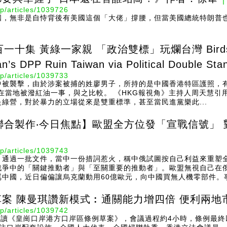
p/articles/1039726
國，無非是自恃背後有美國這個「大佬」撐腰，但當美國總統特朗普
集 黃綠一家親 「政治雙標」玩爛台灣 Birds of a 
n’s DPP Ruin Taiwan via Political Double Sta
p/articles/1039733
中被襲擊，由於涉案被捕的姓廖男子，所持的是中國香港特區護照，
，在當地被潑紅油一事，與之比較。 《HKG報視角》主持人周天慧
綠營，對於暴力的立場從來是雙重標準，甚至當民進黨樂此...
聯合製作‧今日焦點】歐盟全方位發「宣戰信號」 
p/articles/1039743
，通過一批文件，當中一份措詞惹火，稱中俄試圖按自己利益來重塑
戰爭中的「關鍵推動者」與「至關重要的推動者」。歐盟無視自己在
中國，近日偏偏讓烏克蘭動用60億歐元，向中國買無人機零部件。事件
案 陳曼琪讚新模式︰通關能力增四倍 便利兩地
p/articles/1039742
二讀《皇崗口岸港方口岸區條例草案》，會議過程約4小時，條例最