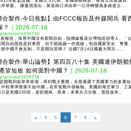
關注口岸配套設施。全國人大代表、全國婦聯執委、香港立法會議員
岸草案。 陳曼琪指出，新皇崗口岸由單一口岸轉變為多維度立...
聯合製作‧今日焦點】由FCCC報告及外媒閱兵 
保？
｜2026.07.16
p/articles/1039734
發表報告，抹黑中國沒有新聞自由，指傳媒報道台灣地區領導人、「
新聞自由固然是好東西，但不能踰越一些底線，包括國家安全、尊重
想中國不會反制，不是開玩笑嗎？ 法國7月14日國慶大閱兵，...
聯合製作‧華山論勢】第四百八十集 美國連伊朗
生產皆短板 如何面對中國？
｜2026.07.16
p/articles/1039736
倉促開戰到欲草草收場，再到戰火重燃，全面暴露了美國軍力的多重短
，中程導彈發展不如中國，在常規戰中很輸蝕。美國的海空軍力、工
力是美國230倍，差距懸殊。再者，美軍兵力分散，需投放本...
4
5
6
7
8