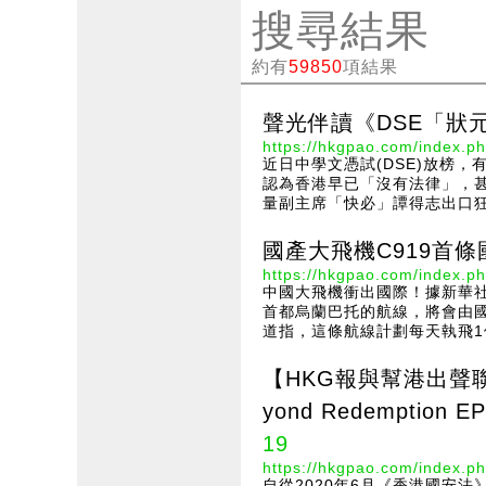
搜尋結果
約有
59850
項結果
聲光伴讀《DSE「狀
https://hkgpao.com/index.ph
近日中學文憑試(DSE)放榜
認為香港早已「沒有法律」，
量副主席「快必」譚得志出口狂
國產大飛機C919首條
https://hkgpao.com/index.ph
中國大飛機衝出國際！據新華社
首都烏蘭巴托的航線，將會由國
道指，這條航線計劃每天執飛1
【HKG報與幫港出聲聯
yond Redemption EP
19
https://hkgpao.com/index.ph
自從2020年6月《香港國安