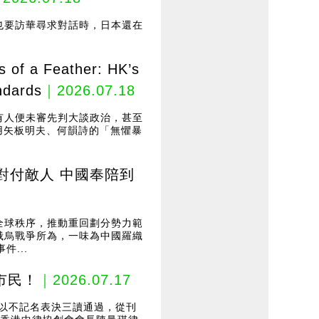
也要訪華尋求對話時，日本還在
Feather: HK’s
ndards
｜2026.07.18
有人便未審先判大談政治，甚至
引用矢板明夫、何韻詩的「無懼暴
對付敵人 中國奉陪到
全球秩序，推動重回劃分勢力範
俄烏戰爭所為，一味為中國羅織
...
市民！
｜2026.07.17
終以不記名表決三讀通過，從刊