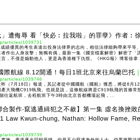
元」遭侮辱 看「快必︰拉我啦」的罪孽》作者︰
p/articles/1039731
，有成績優異的考生表達出投身法律界的志向，相信法律能夠帶來平等
甚者作出人身攻擊；無獨有偶，最新一集《國安檔案解密》解密了「
言，不僅是煽動他人，更是為香港種下仇恨。《HKG報》博客徐韋..
國際航線 8.12開通！每日1班北京來往烏蘭巴托
｜
p/articles/1039746
昨（7月18日）報道，其記者從中國國航（國航）獲悉，將從8月1
產大飛機C919執飛。也就是說，這條航線將是C919執飛的首條常
個往返航班，去程航班下午3時由北京首都機場起飛，...
合製作‧竄逃通緝犯之不赦】第一集 虛名換挫敗的羅冠聰
1 Law Kwun-chung, Nathan: Hollow Fame, Re
p/articles/1039739
法》實施，香港逐步回歸平靜，但是不少竄逃海外的人士，仍要挑戰法