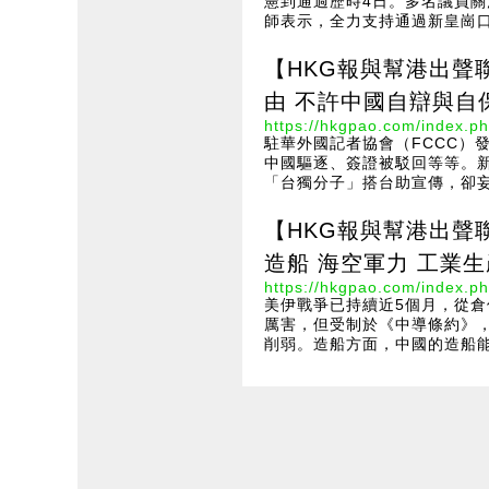
憲到通過歷時4日。多名議員
師表示，全力支持通過新皇崗口
【HKG報與幫港出聲
由 不許中國自辯與自
https://hkgpao.com/index.ph
駐華外國記者協會（FCCC）
中國驅逐、簽證被駁回等等。
「台獨分子」搭台助宣傳，卻妄
【HKG報與幫港出聲
造船 海空軍力 工業
https://hkgpao.com/index.ph
美伊戰爭已持續近5個月，從
厲害，但受制於《中導條約》
削弱。造船方面，中國的造船能