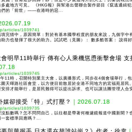
多處地方可見。 《HKG報》與幫港出聲聯合製作節目《竄逃通緝犯
們的「前世」——在港時的惡...
026.07.19
p/articles/1039741
易填完猜中，原因簡單：對於有基本國學程度的朋友來說，九個字中
力也發揮了很大的助力。試試吧（見圖）： 數多酷答案： 說得好（Cul
會明早11時舉行 傳有心人乘機慫恿衝擊會場 支
07.18
p/articles/1039745
上午11時，召開特別業主大會，以廣播形式，同步在4個會場舉行，
水圍天暉路社區會堂，以方便目前散居於全港不同地方的宏福苑居民
安排才能舉行，是居民難得可以提出訴求、也可以讓法團管理人合安.
外媒卻接受「特」式打壓？
｜2026.07.18
p/articles/1039735
裡沒點數嗎？怎不問問自己，以往都是帶著何種濾鏡報道中國新聞？
一套標準回應嗎？...
要與華握手 日本還在替誰站崗？》作者：徐韋
｜