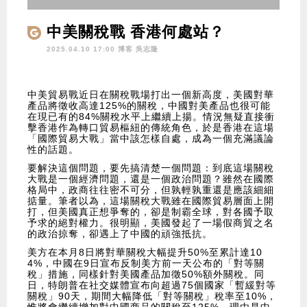
中美關稅戰 香港何處站？
2025.04.10 17:00 博客
吳志隆
中美貿易戰近日在關稅戰場打出一個新高度，美國對華
產品將徵收高達125%的關稅，中國對美產品也很可能
在現已有的84%關稅水平上繼續上揚。情況無疑直接衝
擊香港作為轉口貿易樞紐的傳統角色，於是香港在這場
「國際貿易大戰」當中該怎樣自處，成為一個充滿議論
性的話題。
要解決這個問題，要先搞清楚一個問題：到底這場關稅
大戰是一個經濟問題，還是一個政治問題？雖然在國際
格局中，政商往往密不可分，但孰輕孰重還是應該細細
掂量。筆者以為，這場關稅大戰雖在國際貿易層面上開
打，但美國真正想爭奪的，卻是制霸全球，對各國予取
予求的絕對權力。很明顯，美國發起了一場假商貿之名
的政治掠奪，卻遇上了中國的頑強抵抗。
美方在本月8日將對華關稅大幅提升50%至累計達10
4%，中國在9日宣布反制美方前一天公布的「對等關
稅」措施，同樣針對美國產品加徵50%額外關稅。同
日，特朗普在社交媒體宣布向超過75個國家「暫緩對等
關稅」90天，期間大幅降低「對等關稅」稅率至10%，