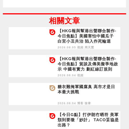
相關文章
【HKG報與幫港出聲聯合製作‧
今日焦點】美國害怕中國瓜子
白宮小丑共治 陷入作死輪迴
2026.08.05 視頻
周天慧
【HKG報與幫港出聲聯合製作‧
今日焦點】貿談及傳美擬爭地啟
示 中國有實力 劃紅線訂規則
2026.08.04 視頻
糖衣難掩軍國腐臭 高市才是日
本最大挑戰
2026.08.04 博客
徐韋
【今日G點】打伊朗冇晒符 美軍
頹到要徵「妙計」 TACO妥協是
出路？