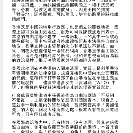
惟將會繼續增加對中國商品的關稅至125%，理由是中
國「唔跪低」。而我國也已經擺明態度：絕不接受威
脅，必將「以彼之道還施彼身」，因應美國的措施，
「對等地」調整關稅。可以預見，雙方仍將圍繞關稅繼
續纏鬥。
香港既是中國的特別行政區，也是獨立的關稅地區，國
際上認可的自由港地位。財政司司長陳茂波近日表示，
本港的自由港地位是在「一國兩制」下的其中一個核心
競爭優勢，重申特區政府將繼續按照基本法保持自由港
地位，香港支持自由貿易的決心和承諾決不動搖。如
果，關稅大戰僅僅是一場貿易糾紛，香港重申自由港的
角色，這將是利國利港的做法。但如果忽視這場貿易戰
的政治屬性，那反將讓國家與特區都陷入被動。
美國此次明確將香港納入關稅清單，實質上是利用香港
單獨關稅區的法律空隙，規避直接與中國內地全面開戰
的代價。這種精準打擊暴露了自由港地位在單邊主義面
前的脆弱性——儘管香港多次向世貿組織（WTO）申
訴，但癱瘓的爭端解決機制使其難以獲得實質幫助。
行會成員葉劉淑儀主張香港作為自由港應該「不反制、
不報復」，主張保持開放姿態吸引國際資本。現實是，
這並非一場制度內的貿易糾紛，當特朗普高舉「美國優
先」的大旗，關稅大棒所向之處，根本沒有制度與道理
可言，只有臣服或者反抗。
在國際政治角力中，只有勝敗，沒有道理。與其迷信國
際自由港，倒不如客觀面對香港眼前的困境，本質其實
是「全球化」與「逆全球化」的角力。當自由港成為大