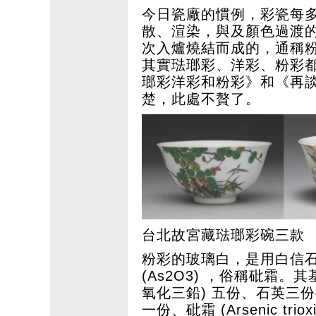
今日瓷廠的慣例，彩瓷每
散、渲染，與及顏色過渡
次入爐燒結而成的，通稱
其實琺瑯彩、洋彩、粉彩
瑯彩洋彩和粉彩》和《再
楚，此處不贅了。
台北故宮藏琺瑯彩碗三款
粉彩的玻璃白，是用白信
(As2O3) ，俗稱砒霜。其基本配
氧化三鉛) 五份、石英三份半、硝石
一份、砒霜 (Arsenic t