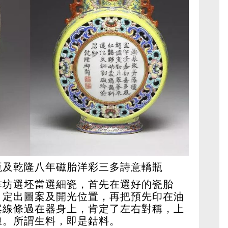
瓶及乾隆八年磁胎洋彩三多詩意轎瓶
作坊選坯當選細瓷，首先在選好的瓷胎
，定出圖案及開光位置，再把預先印在油
案線條過在器身上，肯定了左右對稱，上
線。所謂生料，即是鈷料。