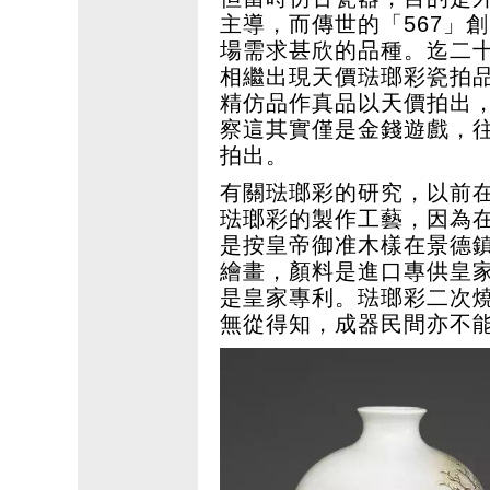
主導，而傳世的「567」
場需求甚欣的品種。迄二十
相繼出現天價琺瑯彩瓷拍
精仿品作真品以天價拍出
察這其實僅是金錢遊戲，
拍出。
有關琺瑯彩的研究，以前
琺瑯彩的製作工藝，因為
是按皇帝御准木樣在景德
繪畫，顏料是進口專供皇
是皇家專利。琺瑯彩二次
無從得知，成器民間亦不