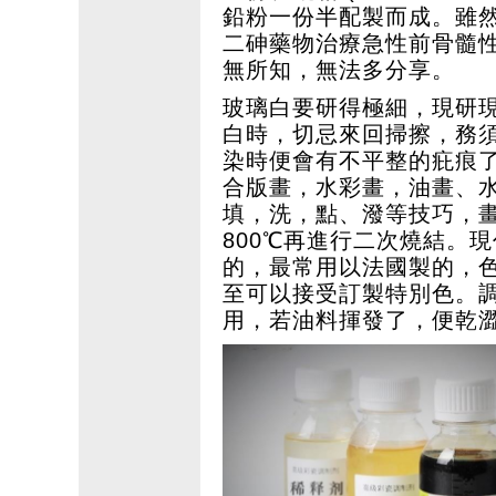
鉛粉一份半配製而成。雖
二砷藥物治療急性前骨髓
無所知，無法多分享。
玻璃白要研得極細，現研
白時，切忌來回掃擦，務
染時便會有不平整的疪痕
合版畫，水彩畫，油畫、
填，洗，點、潑等技巧，
800℃再進行二次燒結。
的，最常用以法國製的，色
至可以接受訂製特別色。
用，若油料揮發了，便乾