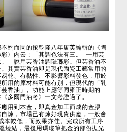
都不約而同的按乾隆八年唐英編輯的《陶
洋彩〉內云：「其調色法有三。 一用芸
水。」說用芸香油調琺瑯彩。但芸香油不
云。其實芸香油即是現代陶瓷工藝常用的
不易乾、有黏性、不影響彩料發色，用於
製所用的原材料可能有別，但現代的「乳
「芸香油」。功能上應等同雍正時期的
在《多爾門油考》一文考證過了。
要應用到本金，即真金加工而成的金膠
需自煉，市場已有煉好現貨供應，一般會
單成本較低，而效果亦佳。完成所有工序
低溫燒結，最後用瑪瑙筆把金的部份拋光