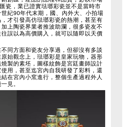
創匯瓷，業已證實琺瑯彩瓷並不是當時市
世紀90年代末期，國、內外大、小拍場
品，才引發高仿琺瑯彩瓷的熱潮，甚至有
，加上陶瓷界業者推波助瀾，很多瓷友不
往往誤以為高價購入，就可以隨即以天價
在不同方面和瓷友分享過，但卻沒有多談
在原始觀念上，琺瑯彩是皇家玩物，器形
鎮燒製的素坯，圖樣紋飾是宮廷畫師設計
家使用，甚至迄宮內自我研發了彩料，還
燒結在宮內小窯進行，整個生產過程外人
能一見。