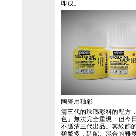
即成。
陶瓷用釉彩
清三代的琺瑯彩料的配方
色」無法完全重現；但今
不遜清三代出品。其紋飾
類繁多，調配、混合的難