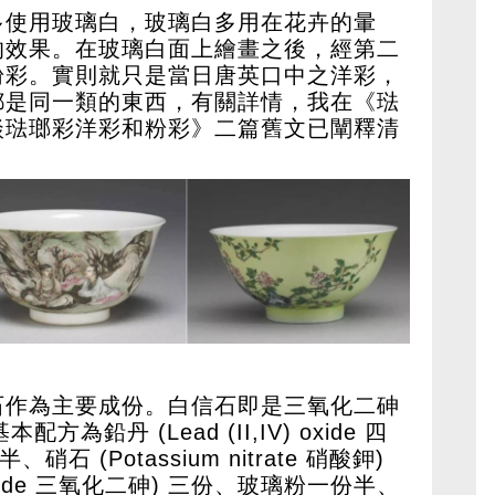
多使用玻璃白，玻璃白多用在花卉的暈
的效果。在玻璃白面上繪畫之後，經第二
粉彩。實則就只是當日唐英口中之洋彩，
都是同一類的東西，有關詳情，我在《琺
談琺瑯彩洋彩和粉彩》二篇舊文已闡釋清
石作為主要成份。白信石即是三氧化二砷
方為鉛丹 (Lead (II,IV) oxide 四
 (Potassium nitrate 硝酸鉀)
rioxide 三氧化二砷) 三份、玻璃粉一份半、