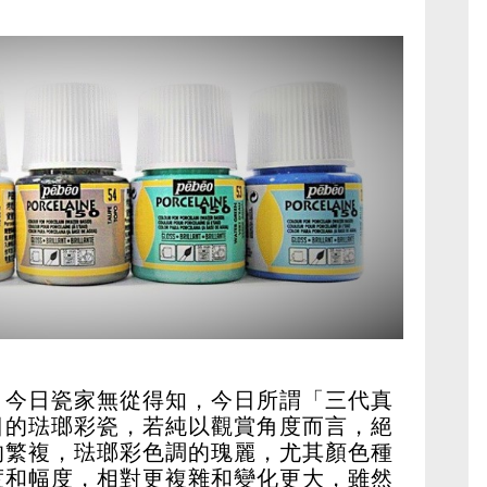
，今日瓷家無從得知，今日所謂「三代真
日的琺瑯彩瓷，若純以觀賞角度而言，絕
的繁複，琺瑯彩色調的瑰麗，尤其顏色種
度和幅度，相對更複雜和變化更大，雖然