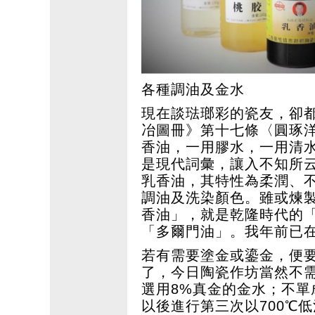
各種調油及金水
現在談琺瑯彩的瓷友，卻
冶圖冊》第十七條〈圓琢
香油，一用膠水，一用清
是現代詞彙，讓入不知所
乳香油，其特性為柔潤、
調油及洗染顏色。雖或煉
香油」，就是乾隆時代的
「多爾門油」。我年前已
若有需要塗金或鎏金，便
了，今日陶瓷作坊當然不
選用8%真金的金水；不
以後進行第三次以700℃