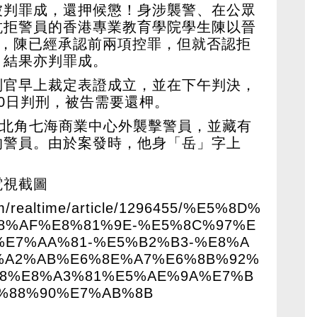
被判罪成，還押候懲！身涉襲警、在公眾
抗拒警員的香港專業教育學院學生陳以晉
前，陳已經承認前兩項控罪，但就否認拒
，結果亦判罪成。
判官早上裁定表證成立，並在下午判決，
0日判刑，被告需要還柙。
在北角七海商業中心外襲擊警員，並藏有
的警員。由於案發時，他身「岳」字上
電視截圖
com/realtime/article/1296455/%E5%8D%
8%AF%E8%81%9E-%E5%8C%97%E
%E7%AA%81-%E5%B2%B3-%E8%A
%A2%AB%E6%8E%A7%E6%8B%92%
98%E8%A3%81%E5%AE%9A%E7%B
%88%90%E7%AB%8B