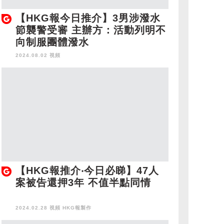
【HKG報今日推介】3男涉潑水
節襲警受審 主辦方：活動列明不
向制服團體潑水
2024.08.02 視頻
【HKG報推介‧今日必睇】47人
案被告還押3年 不值半點同情
2024.02.28 視頻
HKG報製作