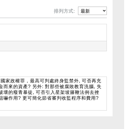
排列方式:
國家政權罪，最高可判處終身監禁外, 可否再充
而來的資產? 另外: 對那些被腐敗教育洗腦, 失
破壞的癈青暴徒, 可否引入星架坡籐鞭法例去挫
阻嚇作用? 更可簡化節省審判收監程序和費用?