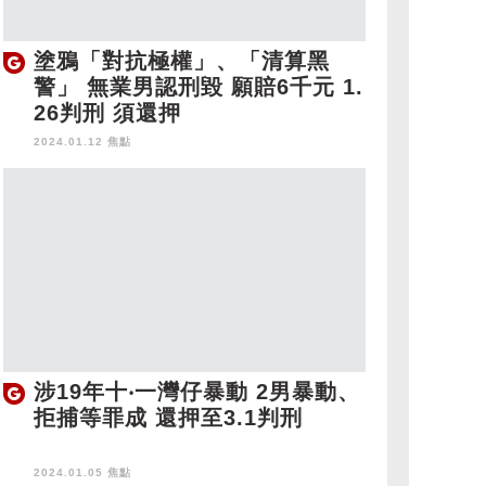
塗鴉「對抗極權」、「清算黑
警」 無業男認刑毀 願賠6千元 1.
26判刑 須還押
2024.01.12 焦點
涉19年十‧一灣仔暴動 2男暴動、
拒捕等罪成 還押至3.1判刑
2024.01.05 焦點