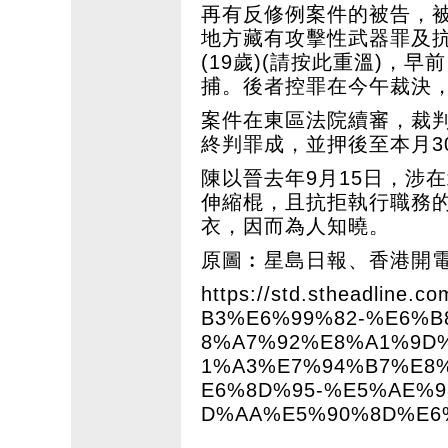
再有反修例案件的被告，
地方藏有攻擊性武器罪及
(19歲)(
請按此重溫
)，早
捕。後者控罪在今午裁決
案件在東區法院續審，裁
終判罪成，並押後至本月3
陳以晉去年9月15日，涉
伸縮棍，且抗拒執行職務
衣，因而為人知曉。
原圖︰星島日報、香港開
https://std.stheadline.
B3%E6%99%82-%E6%B
8%A7%92%E8%A1%9D
1%A3%E7%94%B7%E8
E6%8D%95-%E5%AE%
D%AA%E5%90%8D%E6