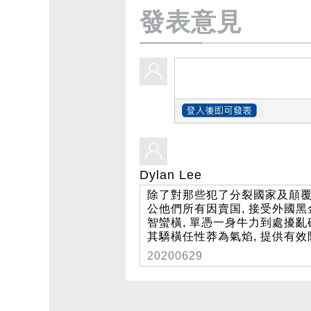
發表意見
Dylan Lee
除了對那些犯了分裂國家及顛覆
公他們所有因賣国, 接受外國黑金
智蠻橫, 單憑一身牛力到處擾亂
其驕橫任性莽為氣焰, 提供有效
20200629