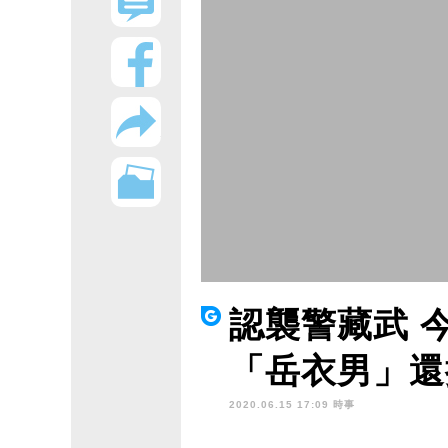
認襲警藏武 
「岳衣男」還
2020.06.15 17:09 時事