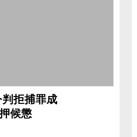
今判拒捕罪成
押候懲