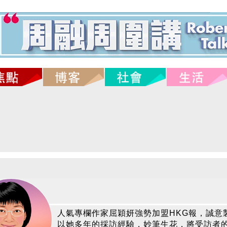
人氣專欄作家屈穎妍強勢加盟HKG報，誠意
以她多年的採訪經驗，妙筆生花，將受訪者