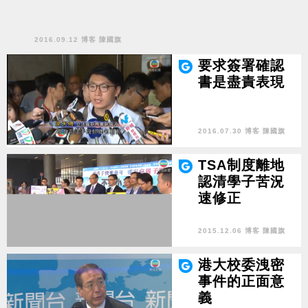
2016.09.12 博客 陳國旗
要求簽署確認
書是盡責表現
2016.07.30 博客 陳國旗
TSA制度離地
認清學子苦況
速修正
2015.12.06 博客 陳國旗
港大校委洩密
事件的正面意
義