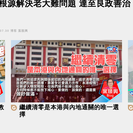
根源解決老大難問題 達至良政善治
.07.30 博客 葉順興
教
繼續清零是本港與內地通關的唯一選
擇