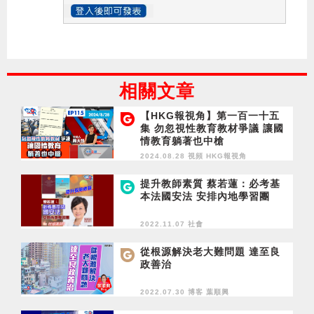
相關文章
【HKG報視角】第一百一十五
集 勿忽視性教育教材爭議 讓國
情教育躺著也中槍
2024.08.28 視頻
HKG報視角
提升教師素質 蔡若蓮：必考基
本法國安法 安排內地學習團
2022.11.07 社會
從根源解決老大難問題 達至良
政善治
2022.07.30 博客
葉順興