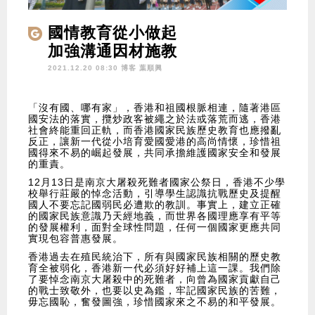
國情教育從小做起
加強溝通因材施教
2021.12.20 08:30 博客
葉順興
「沒有國、哪有家」，香港和祖國根脈相連，隨著港區
國安法的落實，攬炒政客被繩之於法或落荒而逃，香港
社會終能重回正軌，而香港國家民族歷史教育也應撥亂
反正，讓新一代從小培育愛國愛港的高尚情懷，珍惜祖
國得來不易的崛起發展，共同承擔維護國家安全和發展
的重責。
12月13日是南京大屠殺死難者國家公祭日，香港不少學
校舉行莊嚴的悼念活動，引導學生認識抗戰歷史及提醒
國人不要忘記國弱民必遭欺的教訓。事實上，建立正確
的國家民族意識乃天經地義，而世界各國理應享有平等
的發展權利，面對全球性問題，任何一個國家更應共同
實現包容普惠發展。
香港過去在殖民統治下，所有與國家民族相關的歷史教
育全被弱化，香港新一代必須好好補上這一課。我們除
了要悼念南京大屠殺中的死難者，向曾為國家貢獻自己
的戰士致敬外，也要以史為鑑，牢記國家民族的苦難，
毋忘國恥，奮發圖強，珍惜國家來之不易的和平發展。